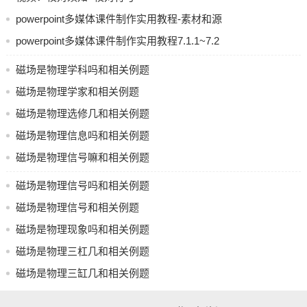
以上是几个与磁场相关的例题，通过这些例题，可以更好地
powerpoint多媒体课件制作实用教程-素材和源
理解和掌握磁场的相关知识。
文件
powerpoint多媒体课件制作实用教程7.1.1~7.2
磁场是物理学科中的一种基本概念，它描述了磁体周围空间
打包共享
中磁力线的分布和方向。磁场对于许多物理现象和实验结果
磁场是物理学科吗和相关例题
都有重要影响，因此磁场是物理学中一个重要的研究领域。
磁场是物理学家和相关例题
磁场相关的例题和常见问题可以帮助学生们更好地理解和掌
磁场是物理选修几和相关例题
握这一概念。下面是一些例题和常见问题：
磁场是物理信息吗和相关例题
例题：
磁场是物理信号嘛和相关例题
1. 什么是磁场？
磁场是物理信号吗和相关例题
2. 磁场是如何产生的？
磁场是物理信号和相关例题
3. 磁场的方向是如何定义的？
磁场是物理现象吗和相关例题
4. 磁场对电流和磁体有哪些影响？
磁场是物理三杠几和相关例题
磁场是物理三缸几和相关例题
5. 如何用实验方法测量磁场强度？
常见问题：