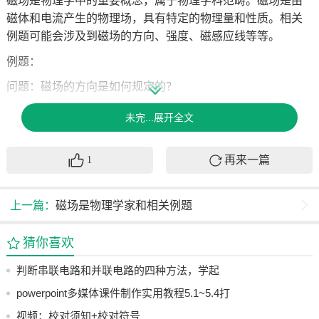
磁场是物理学中的重要概念，属于物理学科范畴。磁场是由
磁体和电流产生的物理场，具有特定的物理量和性质。相关
例题可能会涉及到磁场的方向、强度、磁感应线等等。
例题：
问题：磁场的方向是如何规定的？
答案：磁场的方向是根据小磁针在磁场中某点受力的方向来
未完...展开全文
规定的，即小磁针静止时北极所指的方向为该点的磁场方
向。
再来一篇
1
问题：什么是磁感应线？
答案：磁感应线是描述磁场中各点磁场强弱和方向的曲线，
上一篇：
磁场是物理学家和相关例题
它们密的地方磁场强，疏的地方磁场弱。
猜你喜欢
问题：在磁场中加入电流，会对磁场产生什么影响？
答案：在磁场中加入电流，会改变原本磁场的分布，使得磁
判断串联电路和并联电路的四种方法，学起
场强度发生变化。这是因为电流会产生磁场，与原有的磁场
来！
powerpoint多媒体课件制作实用教程5.1~5.4打
相互作用。
包共享
视频：校对须知+校对符号