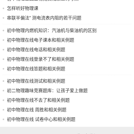
及如何解决电路故障、电功率等问题。
怎样听好物理课
4. 物理现象的解释：学生需要了解并解释一些常见的物理现
串联半偏法” 测电流表内阻的若干问题
象，例如光的折射、反射、色散等现象，以及声音的传播、
初中物理内燃机知识：汽油机与柴油机的区别
热量的传递等。
及相关练习
初中物理在线电子课本和相关例题
5. 物理规律的应用：学生需要了解并掌握一些基本的物理规
初中物理在线电话和相关例题
律，例如牛顿运动定律、能量守恒定律等，以及如何应用这
些规律来解决实际问题。
初中物理在线登录不了和相关例题
此外，还有一些常见的例题和问题，例如选择题、填空题、
初中物理在线答题和相关例题
计算题等，学生需要掌握解题的方法和技巧，例如如何分析
初中物理在线测试和相关例题
物理过程、如何选择合适的公式、如何进行单位换算等。
初二物理趣味竞赛题库：让孩子爱上做题
总之，初中物理在线电子课本和相关例题常见问题需要学生
初中物理在线不去了和相关例题
掌握基本的物理知识和技能，并能够应用这些知识和技能来
解决实际问题。
初中物理在线 周胜和相关例题
初中物理在线 试卷中心和相关例题