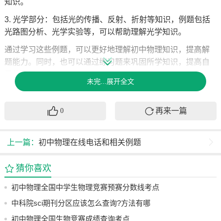
知识。
3. 光学部分：包括光的传播、反射、折射等知识，例题包括
光路图分析、光学实验等，可以帮助理解光学知识。
通过学习这些例题，可以更好地理解初中物理知识，提高解
题能力。同时，也可以通过练习题来巩固所学知识，提高自
己的学习成绩。
未完...展开全文
初中物理在线电子课本和相关例题常见问题主要包括以下几
个方面：
再来一篇
0
1. 物理量的单位：学生需要了解并掌握常见物理量的单位，
以及它们之间的换算关系。例如，长度、质量、时间、速
上一篇：
初中物理在线电话和相关例题
度、功率等物理量的单位及其换算。
2. 实验操作：学生需要了解并掌握一些基本的实验操作方
猜你喜欢
法，例如如何使用天平、量筒、弹簧测力计等测量工具，以
初中物理全国中学生物理竞赛预赛分数线考点
及如何进行实验数据的记录和分析。
中科院sci期刊分区应该怎么查询?方法有哪
3. 常见问题解答：学生需要了解并掌握一些常见的物理问
题，例如如何计算浮力、摩擦力、杠杆平衡条件等问题，以
些??
初中物理全国生物竞赛成绩查询考点