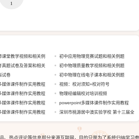
1
师课堂教学视频和相关例
初中应用物理竞赛试题和相关例题
考真题试卷及答案和相关
初中物理质量教学视频和相关例题
拟试卷
初中物理在线电子课本和相关例题
int多媒体课件制作实用教程
视频：校对须知+校对符号
共享
int多媒体课件制作实用教程
物理经编辑校对培训视频
包共享
int多媒体课件制作实用教程
powerpoint多媒体课件制作实用教程
共享
int多媒体课件制作实用教程
6.1~6.4打包共享
深圳市桃源居中澳实验学校 第十三届全
共享
国中学物理青年教师教学大赛 初中A组 初
三 《焦耳定律》 冷霞 (重庆）
品、热点评论等信息部分来源互联网，目的只是为了系统归纳学习