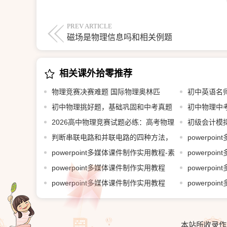
PREV ARTICLE
磁场是物理信息吗和相关例题
相关课外拾零推荐
物理竞赛决赛难题 国际物理奥林匹
初中英语名
初中物理挑好题，基础巩固和中考真题
初中物理中
2026高中物理竞赛试题必练：高考物理
初级会计模
判断串联电路和并联电路的四种方法，
powerpo
学起来！
powerpoint多媒体课件制作实用教程-素
5.1~5.4打包
powerpo
材和源文件
powerpoint多媒体课件制作实用教程
7.1.1~7.2打
powerpo
3.1~3.4打包共享
powerpoint多媒体课件制作实用教程
4.1~4.2打包
powerpo
1.3（1）~1.3（7）打包共享
2.1~2.3打包
本站所收录作