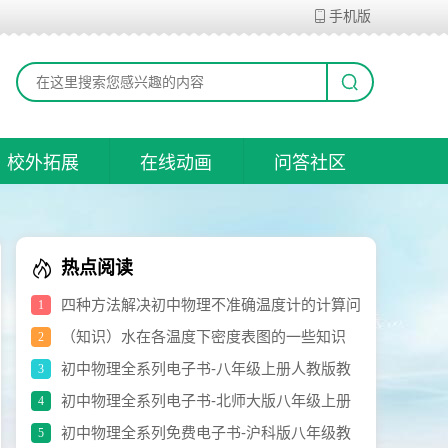
手机版
校外拓展
在线动画
问答社区
热点阅读
四种方法解决初中物理不准确温度计的计算问
1
题
（知识）水在各温度下密度表图的一些知识
2
初中物理全系列电子书-八年级上册人教版教
3
材（修订版）.pdf
初中物理全系列电子书-北师大版八年级上册
4
电子书.pdf
初中物理全系列免费电子书-沪科版八年级教
5