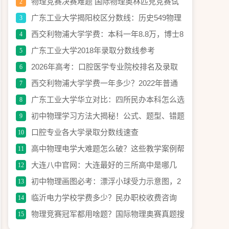
更容易了吗
物理竞赛决赛难题 国际物理奥林匹克竞赛试
2
题备选
广东工业大学揭阳校区分数线：历史549物理
3
573，2026参考
西交利物浦大学学费：本科一年8.8万，博士8
4
万
广东工业大学2018年录取分数线参考
5
2026年高考：口腔医学专业院校排名及录取
6
分数线趋势分析
西交利物浦大学学费一年多少？2022年普通
7
专业8.8万
广东工业大学华立对比：四所民办本科怎么选
8
初中物理学习方法大揭秘！公式、题型、错题
9
本一个不少
口腔专业各大学录取分数线速查
10
高中物理电学大难题怎么破？这些教学案例帮
11
你搞定
大连八中官网：大连最好的三所高中是哪几
12
所？
初中物理画图必考：漂浮小球受力示意图，2
13
分钟搞定
临沂电力学校学费多少？民办职校收费咨询
14
物理竞赛冠军都用啥题？国际物理奥赛真题搜
15