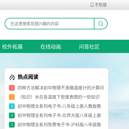
手机版
校外拓展
在线动画
问答社区
热点阅读
四种方法解决初中物理不准确温度计的计算问
1
题
（知识）水在各温度下密度表图的一些知识
2
初中物理全系列电子书-八年级上册人教版教
3
材（修订版）.pdf
初中物理全系列电子书-北师大版八年级上册
4
电子书.pdf
初中物理全系列免费电子书-沪科版八年级教
5