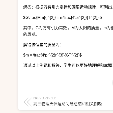
解答：根据万有引力定律和圆周运动规律，可列出
$G\frac{Mm}{r^{2}} = m\frac{4\pi^{2}}{T^{2}}r$
其中，G为万有引力常数，M为太阳的质量，m为
的周期。
解得该恒星的质量为：
$m = \frac{4\pi^{2}r^{3}}{GT^{2}}$
通过以上例题和解答，学生可以更好地理解和掌握
PREV ARTICLE
高三物理天体运动问题总结和相关例题