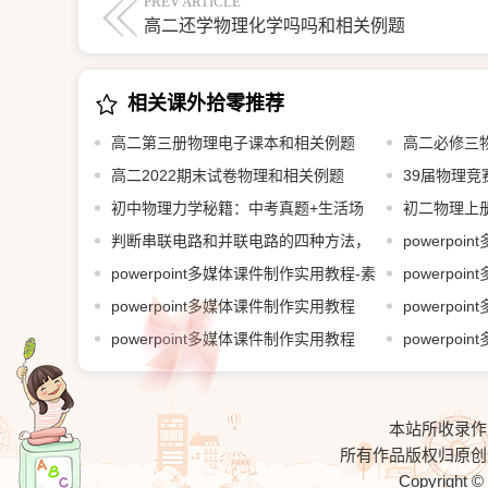
PREV ARTICLE
高二还学物理化学吗吗和相关例题
相关课外拾零推荐
高二第三册物理电子课本和相关例题
高二必修三
高二2022期末试卷物理和相关例题
39届物理
初中物理力学秘籍：中考真题+生活场
初二物理上
判断串联电路和并联电路的四种方法，
powerpo
学起来！
powerpoint多媒体课件制作实用教程-素
5.1~5.4打包
powerpo
材和源文件
powerpoint多媒体课件制作实用教程
7.1.1~7.2打
powerpo
3.1~3.4打包共享
powerpoint多媒体课件制作实用教程
4.1~4.2打包
powerpo
1.3（1）~1.3（7）打包共享
2.1~2.3打包
本站所收录作
所有作品版权归原创
Copyright 