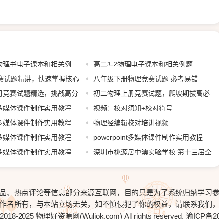
物理书电子课本和相关例
高二3-2物理电子课本和相关例题
竞赛试题精讲，快速掌握核心
八年级下册物理竞赛试题 必考易错
册竞赛试题精选，挑战高分
初二物理上册竞赛试题，爬坡期拔高必
int多媒体课件制作实用教程
视频：校对须知+校对符号
共享
int多媒体课件制作实用教程
物理经编辑校对培训视频
包共享
int多媒体课件制作实用教程
powerpoint多媒体课件制作实用教程
共享
int多媒体课件制作实用教程
6.1~6.4打包共享
深圳市桃源居中澳实验学校 第十三届全
共享
国中学物理青年教师教学大赛 初中A组 初
三 《焦耳定律》 冷霞 (重庆）
品、热点评论等信息部分来源互联网，目的只是为了系统归纳学习
作者所有，与本站立场无关，如不慎侵犯了你的权益，请
联系我们
© 2018-2025 物理好资源网(Wuliok.com) All rights reserved.
渝ICP备20