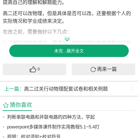
提高自己的理解和解题能力。
高二还可以改物理，但是具体是否可以改，还要根据个人的
实际情况和学业成绩来决定。
在改之前，需要做好以下几点：
1. 了解新学科的情况：需要先了解新学期的物理课程内容和
难度，以便更好地决定是否要更改科目。
未完...展开全文
2. 咨询老师和同学：可以向老师和同学咨询物理学科的情
再来一篇
况，听听他们的意见和建议。
0
3. 评估学业成绩：需要评估自己的学业成绩，看看是否具备
更改科目的能力和条件。
上一篇：
高二过关行动物理配套试卷和相关例题
如果决定更改物理，以下是一些相关例题和常见问题，供大
猜你喜欢
家参考：
判断串联电路和并联电路的四种方法，学起
1. 物理例题：高二物理常见例题有牛顿运动定律综合题、动
能定理综合题、电磁感应综合题等。
来！
powerpoint多媒体课件制作实用教程5.1~5.4打
2. 常见问题：常见的问题包括如何求解运动学问题、如何求
包共享
视频：校对须知+校对符号