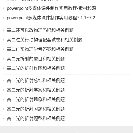
解电学问题、如何求解力学问题等。
powerpoint多媒体课件制作实用教程-素材和源
在更改物理后，需要做好以下几点来确保学习效果：
文件
powerpoint多媒体课件制作实用教程7.1.1~7.2
打包共享
1. 制定学习计划：根据自身情况制定合理的学习计划，确保
高二还可以改物理吗吗和相关例题
能够充分理解和掌握物理知识。
高二过关行动物理配套试卷和相关例题
2. 多做练习题：多做一些练习题，通过练习来巩固和加深对
高二广东物理学考答案和相关例题
物理知识的理解。
高二光折射的题目和相关例题
3. 寻求帮助：如果遇到困难或问题，可以向老师或同学寻求
高二光的折射作图和相关例题
帮助，以便更好地掌握物理知识。
高二光的折射总结和相关例题
总之，更改科目需要谨慎考虑，确保自己具备相应的能力和
条件，并做好充分准备来应对新的挑战。
高二光的折射学案和相关例题
高二光的折射现象和相关例题
高二光的折射习题和相关例题
高二光的折射题型和相关例题