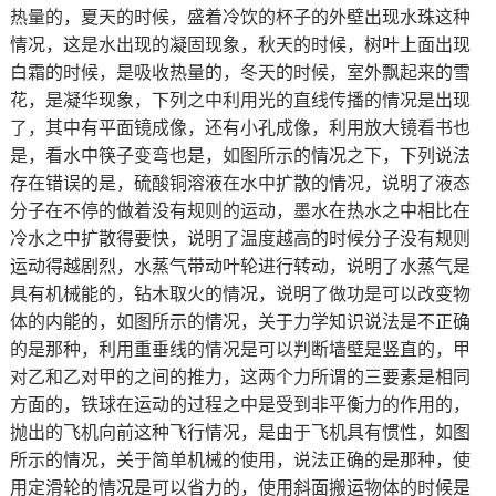
热量的，夏天的时候，盛着冷饮的杯子的外壁出现水珠这种
情况，这是水出现的凝固现象，秋天的时候，树叶上面出现
白霜的时候，是吸收热量的，冬天的时候，室外飘起来的雪
花，是凝华现象，下列之中利用光的直线传播的情况是出现
了，其中有平面镜成像，还有小孔成像，利用放大镜看书也
是，看水中筷子变弯也是，如图所示的情况之下，下列说法
存在错误的是，硫酸铜溶液在水中扩散的情况，说明了液态
分子在不停的做着没有规则的运动，墨水在热水之中相比在
冷水之中扩散得要快，说明了温度越高的时候分子没有规则
运动得越剧烈，水蒸气带动叶轮进行转动，说明了水蒸气是
具有机械能的，钻木取火的情况，说明了做功是可以改变物
体的内能的，如图所示的情况，关于力学知识说法是不正确
的是那种，利用重垂线的情况是可以判断墙壁是竖直的，甲
对乙和乙对甲的之间的推力，这两个力所谓的三要素是相同
方面的，铁球在运动的过程之中是受到非平衡力的作用的，
抛出的飞机向前这种飞行情况，是由于飞机具有惯性，如图
所示的情况，关于简单机械的使用，说法正确的是那种，使
用定滑轮的情况是可以省力的，使用斜面搬运物体的时候是