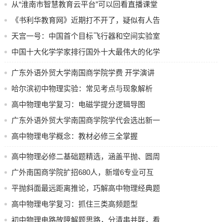
从“淮南市智慧教育云平台”可以回看直播课堂
断，白炽灯螺丝口灯座的螺丝套是与相线相连的，人双手同
了
《书利华教育网》近期打不开了，疑似有人告
时接触火线和零线的时候会发生触电事故，如图关于压强知
识，下列说法正确的是，不同楼层的水龙头受到的液体压强
其侵权
天宫一号：中国首个目标飞行器和空间实验室
是相同的，小鸡自动喂水器实际是相当于连通器的，用吸管
的辉煌之旅
中国十大化学学家排行国外十大最伟大的化学
吸饮料是利用大气压的作用的，坦克履带面积较大是可以减
学家都有谁→MAIGOO生活榜
小地面受到的压强的，如图所示这样，电源电压始终没有变
广东外语外贸大学南国商学院学费 开学演讲
化是恒为3V，灯泡L上面标有“3V 1.5W”字样，前面的情况都
AI时代
哈尔滨初中物理实验：常见考点与现象解析
是不计因为和灯丝电阻由于不计温度相对没有意义下的影
高中物理电学复习：电磁学提分逻辑导图
响，滑动变阻器R最大阻值是为30Ω，电压表量程是“0﹣
广东外语外贸大学南国商学院学代会选出新一
3V”，电流表量程为“0﹣0.6A”。在电路处于安全状况之下，作
出如下判断，正确的是，灯泡L正常发光之际的电流为2A，只
届主席团
高中物理电学概念：教材必修三全掌握
闭合开关S，滑动变阻器能够取得的取值范围仅限为0至
高中物理必修二基础题精选，涵盖平抛、圆周
10Ω，只闭合开关S，此电路所能达到的最大功率是1.8W，把
滑片P移至R的最左边，闭合开关S、S1，电流表示出的示数
运动等题型
广外南国商学院扩招680人，新增6专业可互
为0.6A13，“雷达”运用其功能发现军事目标，植物借助“光合
转
平抛斜面最远距离推论，巧解高中物理经典题
作用”将水、二氧化碳以及矿物质加工制作成淀粉、蛋白质与
高中物理电学复习：抓住三类高频题型
纤维素，表明电磁波具备。14．如图所示，被测物体的长度
初中物理电路故障解题思路，分清串并联，看
是，如图所示，温度计的示数为℃。15。如图那般，拨动尺