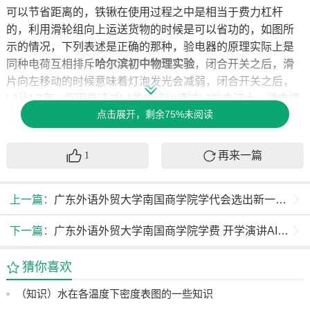
可以节省距离的，铁锹在使用过程之中是相当于费力杠杆
的，利用滑轮组向上运送货物的时候是可以省功的，如图所
示的情况，下列表述是正确的那种，验电器的原理实际上是
同种电荷互相排斥
哈尔滨初中
物理实验
，闭合开关之后，滑
片向左移动的时候意味着灯泡发光会减弱，闭合开关之后，
L1比L2亮，原因是通过L1的电流比通过L2的电流大，通电螺
点击展开，剩余75%未阅读
线管的左端是为S极，如图所示的情况，下列说法正确的是，
吹着纸条展开的相关活动可以说明气体流速大的地方压强是
大的，沉入水底的石头受到的浮力等于石头排开水的重力，
再来一篇
1
向右拉注射器的手柄的时候，试管会出现上浮情况，铁球下
沉过程中是不受浮力的，如图所示的实验装置是能说明发电
上一篇：
广东外语外贸大学南国商学院学代会选出新一届主席团
机原理的那种，是实验进行探究方面，具有让通电导线在磁
场之中动起来的情况，是实验进行探究方面，有着电流能否
下一篇：
广东外语外贸大学南国商学院学费 开学演讲AI时代
产生磁场的情况，是实验进行探究方面，有着导体在磁场之
中产生电流所包括的条件，是实验进行探究方面，有着影响
猜你喜欢
电流产生热量的因素，下列关于安全用电的有所描述，是不
正确的那种，有金属外壳的电水壶应当连接三孔插座，当家
（知识）水在各温度下密度表图的一些知识
庭电路发生过载或者短路这种情况的时候闸刀开关熔丝会熔