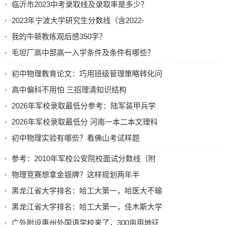
1.我们需支持学生大胆地去进行质疑，要鼓励学生大胆质疑，
临沂市2023中考录取线及录取率是多少？
引导学生于实际生活之中运用实验去验证自身内心的想法，
2023年宁波大学研究生分数线（含2022-
进而带动学生动手能力得以提高，学生质疑这种行为就是属
2023）
我的牛顿教练观后感350字？
于一个自主学习的过程。
毛坦厂高中部高一入学条件及条件有哪些？
初中物理教育论文：巧用班级管理策略转化问
2.立足于生活里的情境跟社会实践来开展教学，物理这门学科
虽说属于经典学科，然而这并不表明它安于现状没有改变、
题生
高中偏科不用怕 三招理清知识结构
停滞未动绝非如此恰恰相反它始终都在更新，身为教师理应
2026年军校录取最低分参考：陆军装甲兵学
于枯燥无味的课堂授课当中多多引入平常生活里面出现的实
院要多少分
2026年军校录取最低分 河南一本二本文理科
例，就像电磁产生的原理，热能的转化这种情况。把平常生
汇总
初中物理实验有哪些？看佛山考试样题
活当中的实例引入知识传授过程里，设置生活方面的情境，
这样会更加有助于学生去理解，进而思考物理学的相关内容
参考：2010年军校公安院校面试分数线（附
以及原理。
2028年报考参考）
物理竞赛想拿金银牌？这样规划两年半
3.着重借助学生于学习进程里所产生的冲突借助，没有矛盾便
黑龙江省大学排名：哈工大第一，哈医大不输
不存在发展，唯有于学习之际存在冲突，才能够有进步。我
211
黑龙江省大学排名：哈工大第一，佳木斯大学
们就得利用好学生关于学习冲突之际，全面且系统地针对其
予以知识的传授，进而达成教学任务。
靠医疗逆袭
广外附设惠州外国语学校来了，300亩用地征