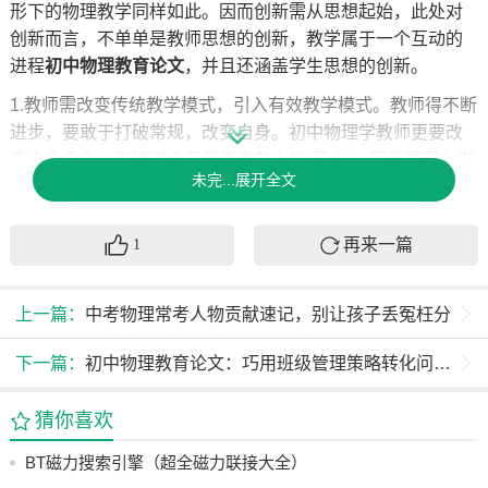
形下的物理教学同样如此。因而创新需从思想起始，此处对
创新而言，不单单是教师思想的创新，教学属于一个互动的
进程
初中物理教育
论文
，并且还涵盖学生思想的创新。
1.教师需改变传统教学模式，引入有效教学模式。教师得不断
进步，要敢于打破常规，改变自身。初中物理学教师更要改
变自身角色，别觉得自己是高高在上的“圣人”，而是要深入学
未完...展开全文
生学习一线，了解学生学习难处，思索怎样用更生动形象例
子给学生讲解，让学生如临其境，而非活在书本里。与学生
共享学习探究物理学习的经验，切实把物理学教育变为开放
再来一篇
1
学习模式
，做好带路人的角色。
2.学生应被鼓励摒弃旧有学习模式，进而成为物理学习的主宰
上一篇：
中考物理常考人物贡献速记，别让孩子丢冤枉分
者。在新课程标准规定之下，学生才是学习的核心主体，老
师所发挥的是引导性作用。教师需时常鼓励学生，促使学生
下一篇：
初中物理教育论文：巧用班级管理策略转化问题生
全面挖掘自身潜能，亲自着手去操作实验，主动撰写并完成
实验报告。
猜你喜欢
三、实际操作中物理教学创新的探究
BT磁力搜索引擎（超全磁力联接大全）