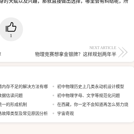
身的天赋以及兴趣，那就直接做出选择，哪里会有纠结呢，所
1
NEXT ARTICLE
荐
物理竞赛想拿金银牌？这样规划两年半
错内存不足的解决方法有哪
初中物理历史上几类永动机设计模型
数据估读问题
初中物理字母、文字等规范化问题
统一的形成机制
在西藏，你一定不会知道再怎么努力烧
路故障类型及常见原因分析
一壶开水
宇宙奇观