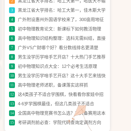
黑龙江省大学排名：哈工大第一，哈医大不输
2
211
黑龙江省大学排名：哈工大第一，佳木斯大学
3
靠医疗逆袭
广外附设惠州外国语学校来了，300亩用地征
4
迁启动
初中物理教育论文：新课标下如何教活物理
5
高中物理知识结构整理：选科无需纠结，直接
6
定方向
广外VS广财哪个好？看分数线排名更清楚
7
男生没学历学啥手艺开店？十大热门手艺推荐
8
初中物理知识点大全：12个必考生活原理
9
男生没学历学啥手艺开店？这十大手艺来钱快
10
高中物理老师述职，备课落实这样抓
11
这4类孩子不适合学围棋，快看看你家娃中招
12
没
4-6岁学围棋最佳，但这几类孩子不适合
13
全国高中物理竞赛书怎么选？三天备赛用这本
14
考研调剂前必查：学院代码查询定调剂方向
15