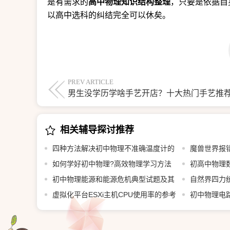
是有需求的
高中物理知识结构整理
，只要是依据自
以高中选科的纠结完全可以休矣。
PREV ARTICLE
男生没学历学啥手艺开店？十大热门手艺推
相关辅导探讨推荐
四种方法解决初中物理不准确温度计的
魔兽世界报
计算问题
如何学好初中物理?高效物理学习方法
些？
初高中物理
总结!
初中物理能源和能源危机典型试题及其
自然界四力
参考答案
虚拟化平台ESXi主机CPU使用率的参考
初中物理电
价值有多大？