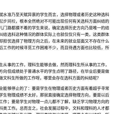
赋水准乃至天赋异禀的学生而言，选择物理或者历史这种选科
起步网校
，根本全然绝对不可能出现任何有关选科方面纠结的
儿门路都摸不着的学生来说，确定选择历史方向乃是唯一的结
纠结选科这种情况的群体实际上也就仅仅只有一类，这类群体
却担忧选择了物理方向之后，在未来的就业层面又不存在什么
后工作的时候寻觅工作困难不少，而且待遇方面也比较低，所
生从事的工作，理科生能够去做，然而理科生所从事的工作，
方向但成绩处于普通水平的学生点明了路径，在毕业后要是做
做文科生所做的工作呀，哪里会存在选科方面的纠结呢？
全能够停止的了：要是学生在物理或者历史方面有着超乎寻常
学生物理成绩不太好，那就直接确定选择物理方向，要是以后
工作；要是学生对物理一点儿都不了解，缺乏学习物理方向的
科类工作。总而言之，社会发展过程中，文科和理科的人才都