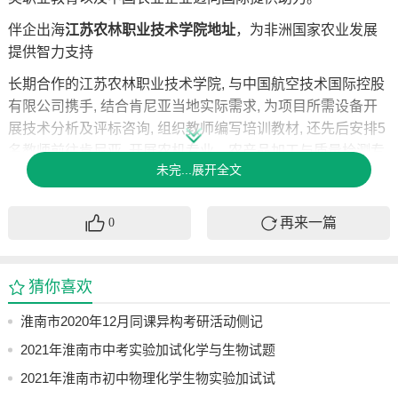
伴企出海
江苏农林职业技术学院地址
，为非洲国家农业发展
提供智力支持
长期合作的江苏农林职业技术学院, 与中国航空技术国际控股
有限公司携手, 结合肯尼亚当地实际需求, 为项目所需设备开
展技术分析及评标咨询, 组织教师编写培训教材, 还先后安排5
名教师前往肯尼亚, 开展农机专业、农产品加工与质量检测专
未完...展开全文
业的师资培训工作, 以此培训肯尼亚农职教师资。
农机师资培训项目在加蓬“逆行”启动。该校于2019年联合中国
再来一篇
0
航空技术国际控股有限公司, 同加蓬有关部门签订协议, 协议
名为《加蓬新建三所职业教育中心项目培训合作协议 - 农业机
械专业师资培训》。2021年6月, 海外新冠肺炎疫情大肆蔓延
猜你喜欢
之际, 该校机电工程学院智能农机教研室的李伟、王虓两位教
师, 不惧艰难险阻, 历经重重困难, 逆行前往, 踏上前往非洲加
淮南市2020年12月同课异构考研活动侧记
蓬的路途, 开展为期4个月的农机师资培训。
2021年淮南市中考实验加试化学与生物试题
针对埃塞俄比亚, 输送中国农职教资源, 该校跟袁隆平农业高
及其视频参考
2021年淮南市初中物理化学生物实验加试试
科技股份有限公司进行合作, 派出桂红兵博士以及吴井生博士