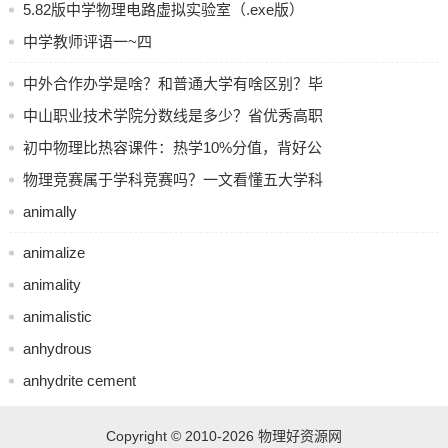
题与评分标准
5.82版中学物理电路虚拟实验室（.exe版）
前往埃塞俄比亚, 把中国先进的养殖技术传授给当地养殖户,
中学教师评语一~四
对埃塞俄比亚职教师资展开培训, 并且他们依据当地畜牧业实
际情形, 开展教材编写工作、技术服务工作还有技术推广示范
中外合作办学是啥？和普通大学有啥区别？毕
基地建设之类工作。
业证国家认吗？
中山职业技术学院分数线是多少？省优秀高职
多维并举
物业经理人
，为携手共进挖掘潜力迸发更大能量
录取参考
初中物理比热容课件：热学10%分值，背好公
式就得分
物理竞赛属于学科竞赛吗？一文看懂五大学科
江苏农林职业技术学院, 自2014年起, 开始招收进行短期语
竞赛
animally
言、农业类等课程培训的国际学生, 先后招收了来自10多个非
洲国家的千余名短期国际学生用以培训茶艺、花艺、园林、
animalize
畜牧兽医等课程。2015年3月, 该校正式招收全日制专科学历
animality
来华留学生, 目前已招收来自肯尼亚、塞内加尔、科特迪瓦、
animalistic
刚果等十多个非洲国家的200多名学历留学生。招收非洲留学
anhydrous
生之外, 还举办各类来华农技人员中长期培训班, 像肯尼亚埃
格顿大学孔子学院中国传统文化研修班, 赤道几内亚农渔林业
anhydrite cement
综合开发研修班, 肯尼亚职业院校教师农机维修培训等；和江
苏大学合作, 承办教育部“中非友谊”农机培训班, 农业部巴基斯
Copyright © 2010-2026
物理好资源网