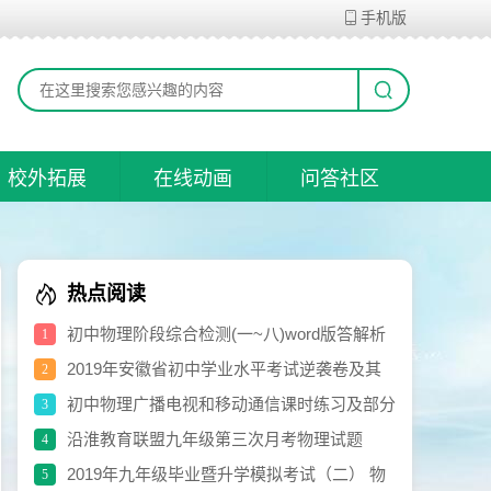
手机版
校外拓展
在线动画
问答社区
热点阅读
初中物理阶段综合检测(一~八)word版答解析
1
打包共享
2019年安徽省初中学业水平考试逆袭卷及其
2
参考答案
初中物理广播电视和移动通信课时练习及部分
3
参考答案
沿淮教育联盟九年级第三次月考物理试题
4
卷.doc
2019年九年级毕业暨升学模拟考试（二） 物
5