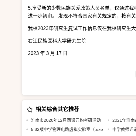
5.享受新的少数民族关爱政策人员名单，仅通过我
进一步初审。 发现不符合国家有关规定的，按有关
我校2023年研究生复试工作信息仅在我校研究生
右江民族医科大学研究生院
2023 年 3 月 17 日
相关综合其它推荐
淮南市2020年12月同课异构考研活动
2021年淮
侧记
5.82版中学物理电路虚拟实验室（.exe
试题及其视频
中学教师评