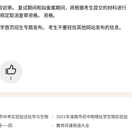
校初审。 复试期间和拟备案期间，将根据考生提交的材料进行
规定取消复审资格。 资格。
大学首页招生专题发布。 考生不要轻信其他网站发布的信息。
1
南市中考实验加试化学与生物
2021年淮南市初中物理化学生物实验加
参考
语一~四
试试题与评分标准
教师评课用语大全