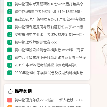
理试卷含答案
初中物理中考真题精练18份word版打包共享
6
初中物理5年中考分类汇编（14~18年19份）
7
word解析版打包免费共享
备战2020九年级物理专题01 声现象-中考物理
8
《考点微专题》（原卷版）.doc
初中物理专题复习与压轴题打包共享word版
9
安徽省初中学业水平考试模拟冲刺卷(一~四）
10
word版打包分离
初中物理教师解题竞赛.doc
11
初中物理阶段检测卷及模拟卷 word版（有答
12
案）打包共享.rar
初中八年级物理下册各章测试卷及其参考答案
13
打包共享
2019年中考物理考前终极冲刺攻略4份打
14
包.rar
2020年物理中考模拟试卷及权威预测模拟卷
15
含答案打包分享.docx
推荐阅读
初中物理九年级22.2核能___新人教版_2(1)-
1