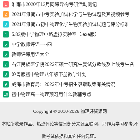
淮南市2020年12月同课异构考研活动侧记
1
2021年淮南市中考实验加试化学与生物试题及其视频参考
2
2021年淮南市初中物理化学生物实验加试试题与评分标准
3
5.82版中学物理电路虚拟实验室（.exe版）
4
中学教师评语一~四
5
教师评课用语大全
6
右江民族医学院2023年硕士研究生复试分数线及上线考生名
7
单
沪粤版初中物理八年级下册教学计划
8
威海市教育局：2023年中考招生录取政策有关情况
9
初中物理高一物理预习用什么教辅考点
10
Copyright © 2010-2026
物理好资源网
本站所收录作品、热点评论等信息部分来源互联网，只作为学习参考,不
做考试依据和其它任何凭证。