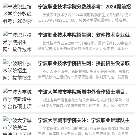
宁波职业技术学院分数线参考：2024提前招
生报名时间及报考指南
宁波职业技术学院2024年高职提前招生报名时间为3月2
日8:30至3月22日17:00，相关考生要抓紧时间，报名并上
传相关材料。如果你准备报考...
宁波职业技术学院招生网：软件技术专业就
业率97%，报考代码508
软件技术专业自2007年开始招生，累计培养1000余名具
备扎实技术专长的高素质软件技术人才。近年来，本专业学
生升学意愿持续提升，专升本...
宁波职业技术学院招生网：提前招生没录取
也不影响高考，多一次上大学机会
不少人还不清楚，高职提前招生其实是高考前，由普通
大专院校自主组织的一条录取通道。最划算的是：就算提前
报名没被录取，也完全不影响后...
宁波大学城市学院新增中外合作硕士项目，
交通运输专业值得关注
浙江省共新增北京航空航天大学中法未来科技学院、浙
江科技大学塞吉巴黎未来城市工程学院、浙江水利水电学院
尼尔森马尔伯勒智能工...
宁波大学城市学院关注：宁波职业足球队主
场为何选慈溪？
宁波职业足球俱乐部的主场目前设在慈溪市体育中心体
育场，这实际上是无奈之举，因为并无更好选择。众多高校