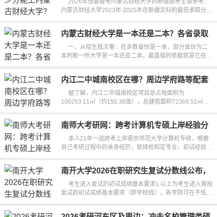
2026年想要报考内蒙古财经大学的新疆高考生请参考：
内蒙古财经大学2023年-2025年在新疆文科的最低录取分数
线是324分-428分，在新疆理...
内蒙古财经大学是一本还是二本？各省录取
批次及分数线解析
一、从招生批次看：在多数省份是一本，部分省份为二
本判断一所大学是一本还是二本，最直接的依据就是它在各
省的招生批次。不过大家别以...
内江二中城南校区在哪？周边学府路等配套
设施建设进度来啦
据了解，内江二中城南校区项目总占地面积为
100253.11㎡（约150.38亩），总建筑面积72369.52㎡，
其中地上建筑面积合计66490.35㎡，地下建筑面...
南师大考研网：跨考计算机专硕上岸经验分
享
本人21年一战跨考上岸南京师范大学计算机专硕，根据
自己考研过程中的亲身经历，就择校和定专业、初试经验、
复试经验、建议这四个方面...
南开大学2026在职研究生复试分数线公布，
考生速看
考生进入复试的初试成绩基本要求1.以上为考生进入我校
复试的初试成绩基本要求（即学校线），各学院可在不低于
学校复试基本要求的基础上...
2026考研河东区及周边：冲击名校管理类硕