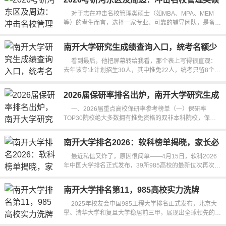
士选啥辅导团队
对于志在冲击名校管理类硕士（如MBA、MPA、MEM
等）的考生而言，选择一家专业、可靠的辅导团队，是备考
路上为关键的战略决策之一。随着202...
南开大学研究生成绩查询入口，统考名额少
竞争大怎么查
看到最后，他把屏幕转给我看，那个表上写得很直观：
去年该专业计划招生30人，其中推免22人，统考只留8个名
额。你盯通道，就会发现很多双非院...
2026届保研率排名出炉，南开大学研究生成
绩如何？
一、2026届重点高校保研率参考榜单（一）保研率
TOP30院校绝大多数拥有推免资格的双非本科院校，保研
率集中在2%至8%。全校平均保研率≠...
南开大学排名2026：软科榜单揭晓，家长必
看
最近私信又炸了，原因很简单——4月15日，软科2026
年中国大学排名正式发布，39所985高校的最新位次再次成
为高三家长的“必看清单”。哈...
南开大学排名第11，985高校实力洗牌
2025年校友会中国985工程大学排名正式发布，北京大
學、清华大学和复旦大学稳居前三甲，展现出全球领先的学
术水准。其他高校如武汉大...