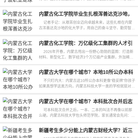
如浙江万里学院、宁波财经...
内蒙古化工学院毕业生扎根浑善达克沙地，
坚守煤制天然气一线
记者手记：从艰苦创业迈向卓越未来，这些扎根在内蒙
古浑善达克沙地的化大学子，用自己的奋斗坚守、勤劳智
慧，砥砺化工强国之志，实践化工报...
内蒙古化工学院：万亿级化工集群的人才引
擎
2026年开春，内蒙古甩出一份野心勃勃的蓝图：打造新
材料、新型化工、数字经济3个万亿级产业集群，外加稀
土、现代煤化工等9条千亿级产业...
内蒙古大学在哪个城市？本地10所公办本科
更稳妥
不只盯内大：内蒙古这10所公办本科更像“稳妥牌”你孩子
如果真想学这类方向，内蒙古科技大学一类的学校就挺对
口。再往下，像呼伦贝尔学...
内蒙古大学在哪个城市？本科批次合并后志
愿怎么填
可本科批次合并之后，一本、二本的叫法不再像以前那
么硬。内蒙古科技大学包头师范学院，家长通常会先问：以
后能不能进中小学招聘、能不...
新疆考生多少分能上内蒙古财经大学？近三
年文科428分、理科368分