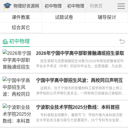
物理好资源网
初中物理
初中物理
列表页
课件教案
试题试卷
辅导探讨
综合其它
初中物理
2026年宁国中学高中部职普融通班招生录取
及志愿填报详情
招生录取与志愿填报招生对象为2026年参加安徽省初中
学业水平考试（中考）的初中毕业生。志愿填报：凡达到录
取分数线的考生均可填报，志愿...
宁国中学高中部招生风波：两校同日声明互
呛，家长如何选？
这两天，位于宁国市的安徽材料工程学校和宁国上师三
津学校的公开声明引发关注，一所称有已经被自己录取的学
生受到其他学校的“纠缠”...
宁波职业技术学院2025分数线：本科首招
570分，专科全线大涨
专科录取全线攀升，量质齐飞：学校升格为本科层次职
业大学后关注度与吸引力显著提升，26个专科专业全部一
段线满额录取；电气自动化技术专...