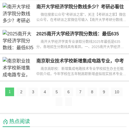
南开大学经济学院分数线多少？考研必看往
年录取线
微信搜索公众号“考研派之家”，关注【考研派之家】微信
公众号，在考研派之家微信号输入【南开大学考研分数线、
南开大学报录比、南开...
2025南开大学经济学院分数线：最低635
分，各省录取汇总
南开大学经济学类专业录取分数线2025年最低是635
分，各地招生分数线具有差异。一、2025南开大学经济学
类录取分数线2025年南开大学...
南京职业技术学校新增集成电路专业，中考
后报志愿必看
南京高职校：新增集成电路技术专业学校招生办主任甄
中凯介绍，今年学校在五年制高职新增虚拟现实技术专业，
中高职“3+3”分段培养新增...
1
2
3
4
5
6
7
8
9
10
热点阅读