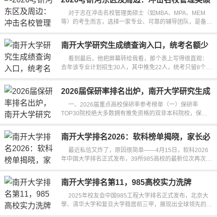
士选啥辅导团队
对于志在冲击名校管理类硕士（如MBA、MPA、MEM
等）的考生而言，选择一家专业、可靠的辅导团队，是备考
路上为关键的战略决策之一。随着202...
南开大学研究生成绩查询入口，统考名额少
竞争大怎么查
看到最后，他把屏幕转给我看，那个表上写得很直观：
去年该专业计划招生30人，其中推免22人，统考只留8个名
额。你盯通道，就会发现很多双非院...
2026届保研率排名出炉，南开大学研究生成
绩如何？
一、2026届重点高校保研率参考榜单（一）保研率
TOP30院校绝大多数拥有推免资格的双非本科院校，保研
率集中在2%至8%。全校平均保研率≠...
南开大学排名2026：软科榜单揭晓，家长必
看
最近私信又炸了，原因很简单——4月15日，软科2026
年中国大学排名正式发布，39所985高校的最新位次再次成
为高三家长的“必看清单”。哈...
南开大学排名第11，985高校实力洗牌
2025年校友会中国985工程大学排名正式发布，北京大
學、清华大学和复旦大学稳居前三甲，展现出全球领先的学
术水准。其他高校如武汉大...