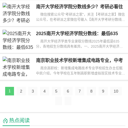
南开大学经济学院分数线多少？考研必看往
年录取线
微信搜索公众号“考研派之家”，关注【考研派之家】微信
公众号，在考研派之家微信号输入【南开大学考研分数线、
南开大学报录比、南开...
2025南开大学经济学院分数线：最低635
分，各省录取汇总
南开大学经济学类专业录取分数线2025年最低是635
分，各地招生分数线具有差异。一、2025南开大学经济学
类录取分数线2025年南开大学...
南京职业技术学校新增集成电路专业，中考
后报志愿必看
南京高职校：新增集成电路技术专业学校招生办主任甄
中凯介绍，今年学校在五年制高职新增虚拟现实技术专业，
中高职“3+3”分段培养新增...
1
2
3
4
5
6
7
8
9
10
热点阅读