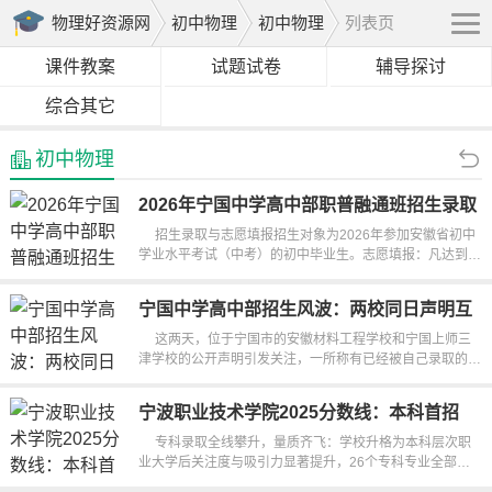
物理好资源网
初中物理
初中物理
列表页
课件教案
试题试卷
辅导探讨
综合其它
初中物理
2026年宁国中学高中部职普融通班招生录取
及志愿填报详情
招生录取与志愿填报招生对象为2026年参加安徽省初中
学业水平考试（中考）的初中毕业生。志愿填报：凡达到录
取分数线的考生均可填报，志愿...
宁国中学高中部招生风波：两校同日声明互
呛，家长如何选？
这两天，位于宁国市的安徽材料工程学校和宁国上师三
津学校的公开声明引发关注，一所称有已经被自己录取的学
生受到其他学校的“纠缠”...
宁波职业技术学院2025分数线：本科首招
570分，专科全线大涨
专科录取全线攀升，量质齐飞：学校升格为本科层次职
业大学后关注度与吸引力显著提升，26个专科专业全部一
段线满额录取；电气自动化技术专...