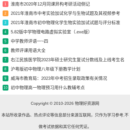
淮南市2020年12月同课异构考研活动侧记
1
2021年淮南市中考实验加试化学与生物试题及其视频参考
2
2021年淮南市初中物理化学生物实验加试试题与评分标准
3
5.82版中学物理电路虚拟实验室（.exe版）
4
中学教师评语一~四
5
教师评课用语大全
6
右江民族医学院2023年硕士研究生复试分数线及上线考生名
7
单
沪粤版初中物理八年级下册教学计划
8
威海市教育局：2023年中考招生录取政策有关情况
9
初中物理高一物理预习用什么教辅考点
10
Copyright © 2010-2026
物理好资源网
本站所收录作品、热点评论等信息部分来源互联网，只作为学习参考,不
做考试依据和其它任何凭证。