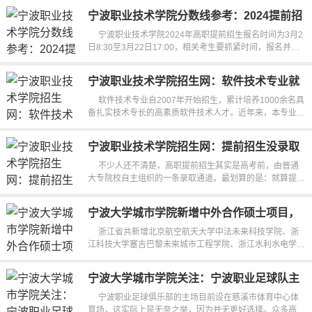
宁波职业技术学院分数线参考：2024提前招
生报名时间及报考指南
宁波职业技术学院2024年高职提前招生报名时间为3月2
日8:30至3月22日17:00，相关考生要抓紧时间，报名并上
传相关材料。如果你准备报考...
宁波职业技术学院招生网：软件技术专业就
业率97%，报考代码508
软件技术专业自2007年开始招生，累计培养1000余名具
备扎实技术专长的高素质软件技术人才。近年来，本专业学
生升学意愿持续提升，专升本...
宁波职业技术学院招生网：提前招生没录取
也不影响高考，多一次上大学机会
不少人还不清楚，高职提前招生其实是高考前，由普通
大专院校自主组织的一条录取通道。最划算的是：就算提前
报名没被录取，也完全不影响后...
宁波大学城市学院新增中外合作硕士项目，
交通运输专业值得关注
浙江省共新增北京航空航天大学中法未来科技学院、浙
江科技大学塞吉巴黎未来城市工程学院、浙江水利水电学院
尼尔森马尔伯勒智能工...
宁波大学城市学院关注：宁波职业足球队主
场为何选慈溪？
宁波职业足球俱乐部的主场目前设在慈溪市体育中心体
育场，这实际上是无奈之举，因为并无更好选择。众多高校