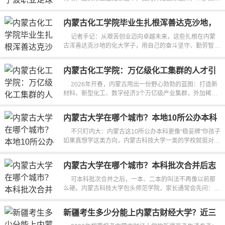
如浙江万里学院、宁波财经...
内蒙古化工学院毕业生扎根浑善达克沙地，
坚守煤制天然气一线
记者手记：从艰苦创业迈向卓越未来，这些扎根在内蒙
古浑善达克沙地的化大学子，用自己的奋斗坚守、勤劳智
慧，砥砺化工强国之志，实践化工报...
内蒙古化工学院：万亿级化工集群的人才引
擎
2026年开春，内蒙古甩出一份野心勃勃的蓝图：打造新
材料、新型化工、数字经济3个万亿级产业集群，外加稀
土、现代煤化工等9条千亿级产业...
内蒙古大学在哪个城市？本地10所公办本科
更稳妥
不只盯内大：内蒙古这10所公办本科更像“稳妥牌”你孩子
如果真想学这类方向，内蒙古科技大学一类的学校就挺对
口。再往下，像呼伦贝尔学...
内蒙古大学在哪个城市？本科批次合并后志
愿怎么填
可本科批次合并之后，一本、二本的叫法不再像以前那
么硬。内蒙古科技大学包头师范学院，家长通常会先问：以
后能不能进中小学招聘、能不...
新疆考生多少分能上内蒙古财经大学？近三
年文科428分、理科368分