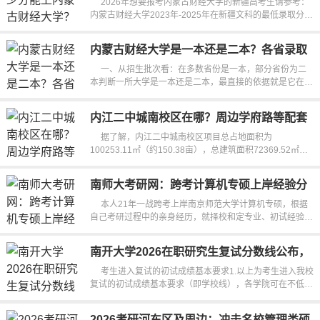
2026年想要报考内蒙古财经大学的新疆高考生请参考：
内蒙古财经大学2023年-2025年在新疆文科的最低录取分数
线是324分-428分，在新疆理...
内蒙古财经大学是一本还是二本？各省录取
批次及分数线解析
一、从招生批次看：在多数省份是一本，部分省份为二
本判断一所大学是一本还是二本，最直接的依据就是它在各
省的招生批次。不过大家别以...
内江二中城南校区在哪？周边学府路等配套
设施建设进度来啦
据了解，内江二中城南校区项目总占地面积为
100253.11㎡（约150.38亩），总建筑面积72369.52㎡，
其中地上建筑面积合计66490.35㎡，地下建筑面...
南师大考研网：跨考计算机专硕上岸经验分
享
本人21年一战跨考上岸南京师范大学计算机专硕，根据
自己考研过程中的亲身经历，就择校和定专业、初试经验、
复试经验、建议这四个方面...
南开大学2026在职研究生复试分数线公布，
考生速看
考生进入复试的初试成绩基本要求1.以上为考生进入我校
复试的初试成绩基本要求（即学校线），各学院可在不低于
学校复试基本要求的基础上...
2026考研河东区及周边：冲击名校管理类硕