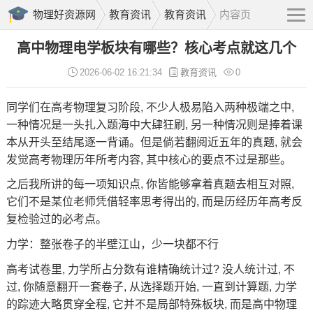
物理好资源网
教育资讯
教育资讯
内容页
高中物理电学板块有哪些？核心考点就这几个
2026-06-02 16:21:34
教育资讯
0
同学们在
高考
物理复习阶段, 不少人极易陷入两种极端之中,
一种情况是一头扎入题海中大肆狂刷, 另一种情况则是捧着课
本从开头至结尾逐一背诵。但是倘若翻阅近五年的真题, 就会
发觉高考物理历年所考内容, 其中核心的要点不过是那些。
之后我所讲的每一项知识点, 你皆能够拿着真题去相互对照,
它们不是某位老师凭借轻率思考得出的, 而是历经历年高考反
复检验过的必考点。
力学
：整张卷子的半壁江山，少一块都不行
高考试卷里, 力学所占分数有谁精确统计过? 没人统计过, 不
过, 你随意翻开一套卷子, 从选择题开始, 一直到计算题, 力学
的踪迹大略贯穿全程, 它并不是局部特殊板块, 而是
高中物理