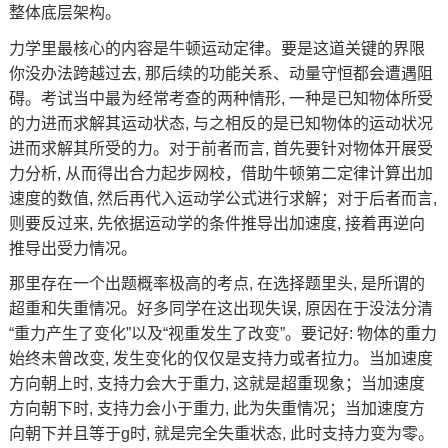
整体底层架构。
力学里最核心的内容是牛顿运动定律。要是这道关键的界限
你没办法跨越过去, 那后续的功能关系、动量守恒都会遭遇阻
碍。考试当中最为经常考查的两种情形, 一种是已知物体所受
的力进而求解其运动状态, 与之相反的是已知物体的运动状况
进而求解其所受的力。对于前者而言, 首先要针对物体开展受
力分析, 从而得出合力
起步网校
，借助牛顿第二定律计算出加
速度的数值, 然后再代入运动学公式进行求解；对于后者而言,
则要反过来, 先依据运动学的条件推导出加速度, 接着再逆向
推导出受力情况。
那里存在一个出题概率极高的考点, 在选择题里头, 是所谓的
超重和失重情况。好多同学在这出现失误, 原因在于没法分清
“重力产生了变化”以及“视重发生了改变”。要记好: 物体的重力
始终未曾改变, 发生变化的仅仅是支持力或者拉力。当加速度
方向朝上时, 支持力会大于重力, 这就是超重现象；当加速度
方向朝下时, 支持力会小于重力, 此为失重情况；当加速度方
向朝下并且等于g时, 就是完全失重状态, 此时支持力变为零。