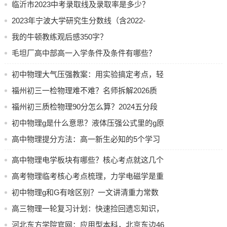
临沂市2023中考录取线及录取率是多少？
高考物理的核心主干之中, 电学如同力学一般占据重要地位。
2023年宁波大学研究生分数线（含2022-
就高考冲刺指导方面, 扬州中学的蔡中明老师进行特别强调,
2023）
我的牛顿教练观后感350字？
在梳理知识点这个环节, 重点需要攻克的是两大核心板块, 其
毛坦厂高中部高一入学条件及条件有哪些？
一为力学, 具体涵盖运动、受力分析、能量以及动量这些内容,
其二为电学, 具体包含电场、磁场、电磁感应以及电路这些部
初中物理大气压强教案：用实验搞定考点，轻
分, 而这两块合起来, 覆盖了高考物理绝大多数的基础分值。
松掌握计算与应用
福州初三一检物理难不难？名师拆解2026质
检重点
福州初三质检物理90分怎么算？2024五分段
需明确, 在电场部分, 电场强度、电势、电势能这几个概念得
成绩解读
初中物理g是什么意思？液体压强公式里的g原
清晰区分开来。它们之间存在的关系, 每年都会在选择题当中
来是这个
高中物理提分方法：高一新生必知的5个学习
出现。电场强度属于矢量状态, 其具备大小同时还有方向。而
电势是标量形式。依据电场线方向, 电势会逐渐呈现出降低的
诀窍
高中物理电学板块有哪些？核心考点就这几个
态势而来分布。对于带电粒子于匀强电场里的运动情况而言,
高考物理临考核心考点梳理，力学电磁学是重
本质上就是在受力分析基础上加上运动学知识。电场力在此
种状况下属于恒力, 粒子会进行匀变速直线运动或者类平抛运
点，含8大模块
初中物理g和G有啥区别？一文讲清重力常数
动。这与力学里处理重力场中的运动思路是完全相同的呢。
和引力常数的关系
高三物理一轮复习计划：快速捡回遗忘知识，
以带电粒子在匀强磁场里的圆周运动作为磁场最为核心的考
构建系统网络
河北东方学院官网：应用型本科，北京东边46