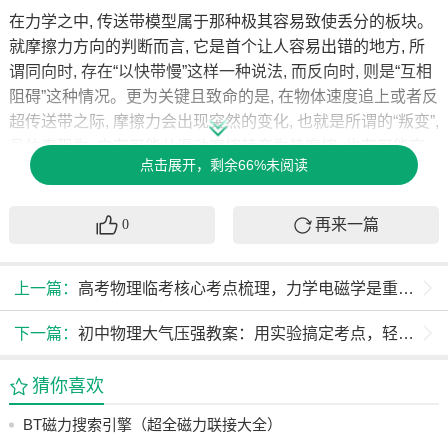
在力学之中, 传送带模型属于那种极其容易致使丢分的板块。
就摩擦力方向的判断而言, 它是首个让人容易出错的地方, 所
谓同向时, 存在“以快带慢”这样一种说法, 而反向时, 则是“互相
阻碍”这种情况。更为关键且致命的是, 在物体速度追上或者反
超传送带之际, 摩擦力会出现突然的变化, 也就是所谓的“叛变”,
具体表现为, 它有可能从滑动摩擦转变为静摩擦, 也有可能突
点击展开，剩余66%未阅读
然间改变方向, 甚至还有可能直接消失不见。而这一时刻, 便
是“临界点”, 一旦错过了这个关键节点, 那么后续的整个运动过
程就会全部出错, 出现问题。进行解题之时, 务必要在草稿纸
再来一篇
0
之上画出一条时间轴, 将那个称为“共速”的关键节点标注出来,
从而把前面阶段与后面阶段区分开来进行处理, 一个阶段接着
上一篇：
高考物理临考核心考点梳理，力学电磁学是重点，含8大模块
一个阶段去展开分析。
做功与能量、动量这两大板块内容, 跟牛顿定律一块儿形成了
下一篇：
初中物理大气压强教案：用实验搞定考点，轻松掌握计算与应用
力学综合题的“铁三角”, 我会在后面单独把它们拆开进行讲
述。
猜你喜欢
电学
：和力学平分秋色
高中物理电学有哪几个板块
，少一个
BT磁力搜索引擎（超全磁力联接大全）
都不行