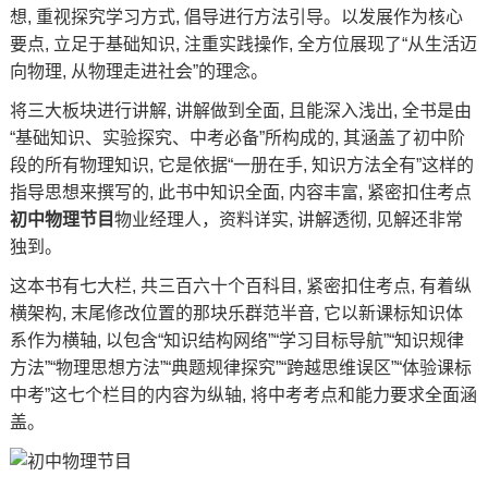
想, 重视探究学习方式, 倡导进行方法引导。以发展作为核心
要点, 立足于基础知识, 注重实践操作, 全方位展现了“从生活迈
向物理, 从物理走进社会”的理念。
将三大板块进行讲解, 讲解做到全面, 且能深入浅出, 全书是由
“基础知识、实验探究、
中考必备
”所构成的, 其涵盖了初中阶
段的所有物理知识, 它是依据“一册在手, 知识方法全有”这样的
指导思想来撰写的, 此书中知识全面, 内容丰富, 紧密扣住考点
初中物理节目
物业经理人
，资料详实, 讲解透彻, 见解还非常
独到。
这本书有七大栏, 共三百六十个百科目, 紧密扣住考点, 有着纵
横架构, 末尾修改位置的那块乐群范半音, 它以新课标知识体
系作为横轴, 以包含“知识结构网络”“学习目标导航”“知识规律
方法”“物理思想方法”“典题规律探究”“跨越思维误区”“体验课标
中考”这七个栏目的内容为纵轴, 将中考考点和能力要求全面涵
盖。