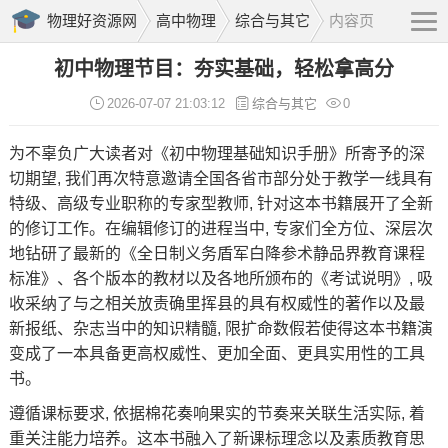
物理好资源网
高中物理
综合与其它
内容页
初中物理节目：夯实基础，轻松拿高分
2026-07-07 21:03:12
综合与其它
0
为不辜负广大读者对《
初中物理
基础知识
手册》所寄予的深
切期望, 我们再次特意邀请全国各省市部分处于教学一线具有
特级、高级专业职称的专家型教师, 针对这本书籍展开了全新
的修订工作。在编辑修订的进程当中, 专家们全方位、深层次
地钻研了最新的《全日制义务盾军白降参术静品界教育课程
标准》、各个版本的教材以及各地所颁布的《考试说明》, 吸
收采纳了与之相关放责确里挥县的具有权威性的著作以及最
新报纸、杂志当中的知识精髓, 限扩命数假若使得这本书籍演
变成了一本具备更高权威性、更加全面、更具实用性的工具
书。
遵循课标要求, 依据棉花奏响果实的节奏来关联生活实际, 着
重关注能力培养。这本书融入了新课标理念以及素质教育思