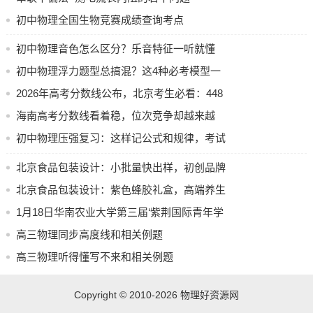
初中物理全国生物竞赛成绩查询考点
初中物理音色怎么区分？乐音特征一听就懂
初中物理浮力题型总搞混？这4种必考模型一
学就懂
2026年高考分数线公布，北京考生必看：448
分上本科，你过线了吗？
海南高考分数线看着稳，位次竞争却越来越
挤，2026年考生如何应对？
初中物理压强复习：这样记公式和规律，考试
不丢分
北京食品包装设计：小批量快出样，初创品牌
试错零压力
北京食品包装设计：紫色蜂胶礼盒，高端养生
一眼贵
1月18日华南农业大学第三届‘紫荆国际青年学
者’论坛开幕
高三物理同步高度线和相关例题
高三物理听得懂写不来和相关例题
Copyright © 2010-2026
物理好资源网