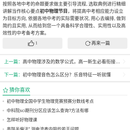
按照各地中考的命题要求做主要引导流程, 选取典例进行精细
讲解当作核心要点
初中物理节目
，将提高中考相应能力设立
为目标方向, 依据各地中考的实际需要状况, 用心去编排, 做到
简约且实用, 从而给到您一个具备科学合理性、实用性以及高
效性的中考备考方案。
再来一篇
1
上一篇：
高中物理涉及的数学公式，高一新生必看衔接指南
下一篇：
初中物理音色怎么区分？乐音特征一听就懂
猜你喜欢
初中物理全国中学生物理竞赛预赛分数线考点
中科院sci期刊分区应该怎么查询?方法有哪
些??
怎样听好物理课
串联半偏法” 测电流表内阻的若干问题