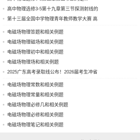
布，产生的电场相互抵消。
（上）_高清
高中物理选修3-5第十九章第三节探测射线的
需要注意的是，电磁场物理答题需要具备一定的物理学基础
方法第四节放射性的应用与防护
第十三届全国中学物理青年教师教学大赛 高
和数学知识，包括电学、磁场、波动等概念和原理。同时，
还需要结合实际情况和应用场景，进行具体问题分析和解
二年级 物理 《划时代的发现，探究感应电》
电磁场物理答题和相关例题
答。
胡巧梅 （新疆）
电磁场物理磁场和相关例题
电磁场物理是物理学的一个重要分支，它研究电磁波的产
电磁场物理初中和相关例题
生、传播和接收等物理现象。在电磁场物理中，常见的问题
电磁场物理场和相关例题
包括以下几个方面：
2025广东高考录取线公布！2026届考生冲省
1. 电磁波的产生和传播：电磁波是如何产生的？它们是如何
传播的？电磁波的传播速度与哪些因素有关？
内高校分数指南
电磁场物理常数和相关例题
例题：一个电子以速度v在真空中运动，它会辐射出电磁波。
电磁场物理常量和相关例题
求电磁波的频率和波长。
电磁场物理必修几和相关例题
2. 电磁场的性质：电磁场具有哪些性质？它们是如何影响物
电磁场物理必修和相关例题
体的？电磁场的变化会引起哪些物理效应？
电磁场物理笔记和相关例题
例题：一个导体棒在变化的磁场中受到力的作用，请解释这
个现象。