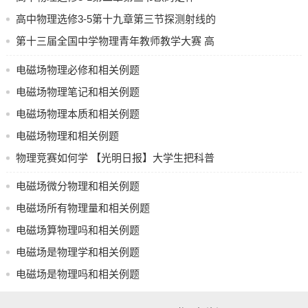
将如何变化？
（上）_高清
高中物理选修3-5第十九章第三节探测射线的
这些例题可以帮助学习者更好地理解和应用电磁场物理的基
方法第四节放射性的应用与防护
第十三届全国中学物理青年教师教学大赛 高
本概念和定律，提高解题能力。
二年级 物理 《划时代的发现，探究感应电》
电磁场物理必修和相关例题
电磁场是物理学中的一个重要概念，它描述了电荷和电流在
胡巧梅 （新疆）
空间中产生的场的行为。电磁场理论是物理学中的重要组成
电磁场物理笔记和相关例题
部分，它在许多领域都有应用，包括电子工程、通信、医疗
电磁场物理本质和相关例题
和物理研究本身。
电磁场物理和相关例题
电磁场物理必修课程通常会涵盖电磁场的性质、电场和磁场
物理竞赛如何学 【光明日报】大学生把科普
的基本定律、以及电磁波的传播。学生将学习如何计算电场
从“象牙塔”走进“百姓家”
和磁场的强度，以及它们如何随时间和空间变化。他们还将
电磁场微分物理和相关例题
学习如何使用麦克斯韦方程来描述电磁波的性质。
电磁场所有物理量和相关例题
一些常见的相关例题和问题可能包括：
电磁场算物理吗和相关例题
1. 磁场的方向如何确定？
电磁场是物理学和相关例题
电磁场是物理吗和相关例题
2. 如何计算磁场强度随时间的变化？
3. 电磁波在自由空间中的传播速度是多少？