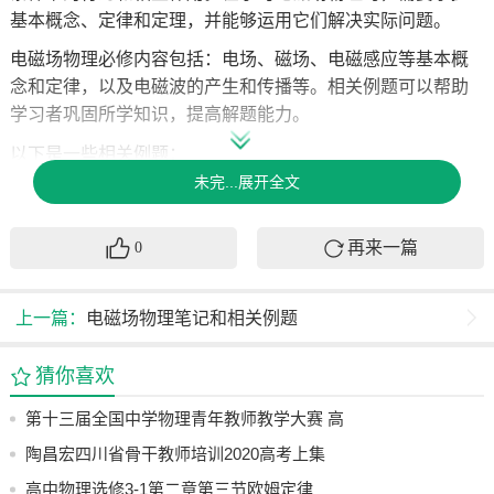
基本概念、定律和定理，并能够运用它们解决实际问题。
电磁场物理必修内容包括：电场、磁场、电磁感应等基本概
念和定律，以及电磁波的产生和传播等。相关例题可以帮助
学习者巩固所学知识，提高解题能力。
以下是一些相关例题：
未完...展开全文
1. 已知电场强度E和磁感应强度B的方向相互垂直，求在空间
某点处的电磁波传播速度。
再来一篇
0
2. 有一段长为L的导线，通有电流I，放在磁感应强度为B的匀
强磁场中。求导线周围磁场的分布规律。
上一篇：
电磁场物理笔记和相关例题
3. 在一个半径为R的导线圈上，通以电流I，求该线圈产生的
磁感应强度随半径r的变化规律。
猜你喜欢
4. 两个点电荷之间的相互作用力与它们电量的乘积成正比，
第十三届全国中学物理青年教师教学大赛 高
与它们距离的二次方成反比。现将两个电量相同的点电荷固
定于一对平行金属板的中点处，若使两板均接地且与一个点
二年级 物理 《带电粒子在匀强磁场中的运
陶昌宏四川省骨干教师培训2020高考上集
电荷相距一定距离，则另一个点电荷在两板间所受的电场力
动》 李晓香 （山西）
高中物理选修3-1第二章第三节欧姆定律