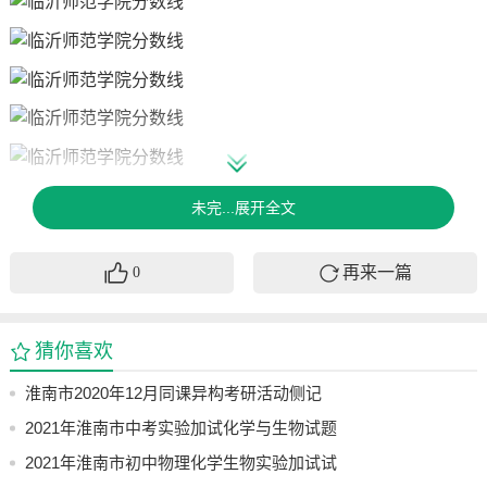
曲阜师范大学
未完...展开全文
再来一篇
0
曲阜师范大学2025年公费师范生计划招生226人。
录取的最高分是620分, 有汉语言文学专业, 此专业是省属公费
师范生面向烟台市就业的, 还有汉语言文学专业, 该专业是省
猜你喜欢
属公费师范生面向威海市就业的, 另外有思想政治教育专业,
淮南市2020年12月同课异构考研活动侧记
此专业乃是省属公费师范生面向烟台市就业的。
2021年淮南市中考实验加试化学与生物试题
录取的最低分数是577分, 是关于生物科学专业, 此专业属于省
属公费师范生, 并且是面向枣庄市就业的。
及其视频参考
2021年淮南市初中物理化学生物实验加试试