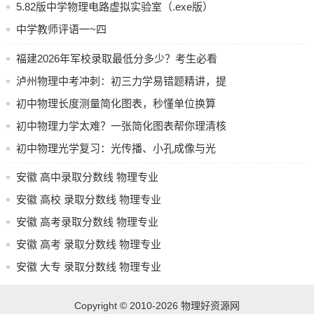
题与评分标准
5.82版中学物理电路虚拟实验室（.exe版）
中学教师评语一~四
福建2026年军校录取最低分多少？考生必看
分数线
泸州物理中考冲刺：初三力学易错题精讲，提
青岛大学
分技巧全掌握
初中物理长度测量简化图表，秒懂单位换算
青岛大学2025年公费师范生计划招生48人。
初中物理力学太难？一张简化图表帮你理清核
620分是录取的最高分, 它是英语专业省属公费师范生针对烟
心关系
初中物理光学复习：光传播、小孔成像与光
台市就业岗位的分数。
速，一篇文章全搞懂
最低录取分数是587分, 此分数对应的专业为小学教育专业, 该
安徽 高中录取分数线 物理专业
专业是省属公费师范生面向菏泽市就业的专业。
安徽 高校 录取分数线 物理专业
安徽 高考录取分数线 物理专业
济南大学
安徽 高考 录取分数线 物理专业
安徽 大专 录取分数线 物理专业
济南大学2025年公费师范生计划招生58人。
录取结果暂未公布。
Copyright © 2010-2026
物理好资源网