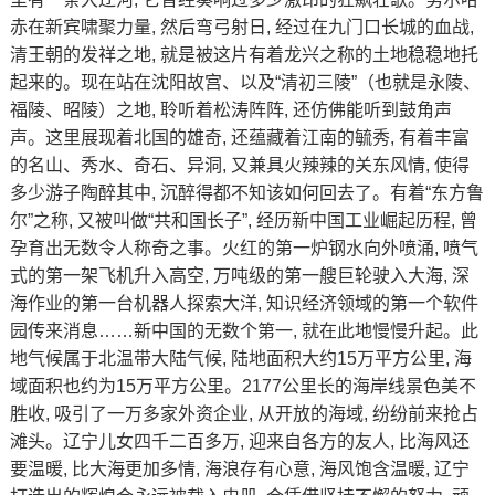
赤在新宾啸聚力量, 然后弯弓射日, 经过在九门口长城的血战,
清王朝的发祥之地, 就是被这片有着龙兴之称的土地稳稳地托
起来的。现在站在沈阳故宫、以及“清初三陵”（也就是永陵、
福陵、昭陵）之地, 聆听着松涛阵阵, 还仿佛能听到鼓角声
声。这里展现着北国的雄奇, 还蕴藏着江南的毓秀, 有着丰富
的名山、秀水、奇石、异洞, 又兼具火辣辣的关东风情, 使得
多少游子陶醉其中, 沉醉得都不知该如何回去了。有着“东方鲁
尔”之称, 又被叫做“共和国长子”, 经历新中国工业崛起历程, 曾
孕育出无数令人称奇之事。火红的第一炉钢水向外喷涌, 喷气
式的第一架飞机升入高空, 万吨级的第一艘巨轮驶入大海, 深
海作业的第一台机器人探索大洋, 知识经济领域的第一个软件
园传来消息……新中国的无数个第一, 就在此地慢慢升起。此
地气候属于北温带大陆气候, 陆地面积大约15万平方公里, 海
域面积也约为15万平方公里。2177公里长的海岸线景色美不
胜收, 吸引了一万多家外资企业, 从开放的海域, 纷纷前来抢占
滩头。辽宁儿女四千二百多万, 迎来自各方的友人, 比海风还
要温暖, 比大海更加多情, 海浪存有心意, 海风饱含温暖, 辽宁