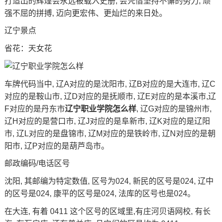
打造出的辉煌会永远被载入史册, 会凭借坚持不懈的努力, 顽
强不屈的拼搏, 迈向更宏伟、更灿烂的来日处。
辽宁景点
省花：天女花
车牌代码当中, 辽A对应的是沈阳市, 辽B对应的是大连市, 辽C
对应的是鞍山市, 辽D对应的是抚顺市, 辽E对应的是本溪市,辽
F对应的是丹东市
辽宁职业学院怎么样
, 辽G对应的是锦州市,
辽H对应的是营口市, 辽J对应的是阜新市, 辽K对应的是辽阳
市, 辽L对应的是盘锦市, 辽M对应的是铁岭市, 辽N对应的是朝
阳市, 辽P对应的是葫芦岛市。
邮政编码/电话区号
沈阳, 其邮编为特定数值, 区号为024, 新民的区号是024, 辽中
的区号是024, 康平的区号是024, 法库的区号也是024。
在大连, 有着 0411 这个区号的区域里,有庄河
贝语网校
, 有长