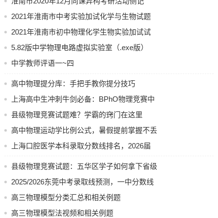
淮南市2020年12月同课异构考研活动侧记
2021年淮南市中考实验加试化学与生物试题
及其视频参考
2021年淮南市初中物理化学生物实验加试试
题与评分标准
5.82版中学物理电路虚拟实验室（.exe版）
中学教师评语一~四
高中物理提分库：手把手教你提分技巧
上海高中生冲刺牛剑必备：BPhO物理竞赛中
级脱产集训
县级物理竞赛试题难？学霸的窍门在这里
高中物理运动学比例公式，暑假提前掌握不丢
分
上海口腔医学本科录取分数线排名，2026届
考生必看
县级物理竞赛试题：五华区学子如何拿下省级
一等奖？
2025/2026东莞中考录取线预测，一中分数线
参考
高三物理模型分类汇总和相关例题
高三物理模型法视频和相关例题