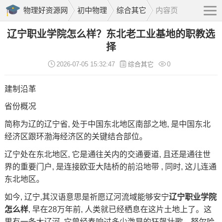
物理好资源网
初中物理
综合其它
内容页
辽宁职业学院怎么样？东北老工业基地的职教选
择
2026-07-05 15:32:47
综合其它
0
建制沿革
省份概况
简称为辽的辽宁省, 处于中国东北地区南部之地, 是中国东北
经济区跟环渤海经济区的关键结合部位。
辽宁处在东北地区, 它是通往关内的交通要道, 且还是通往世
界的重要门户, 是连接欧亚大陆桥的前沿地带 , 同时, 这儿连通
东北地区。
如今, 辽宁,其汉语意思是祈愿辽河流域能够安宁
辽宁职业学院
怎么样
, 早在28万年前, 人类就已经栖息在这片土地上了。这
里有一条大辽河, 它曾经奏响过多少激昂的狂飙壮歌。努尔哈