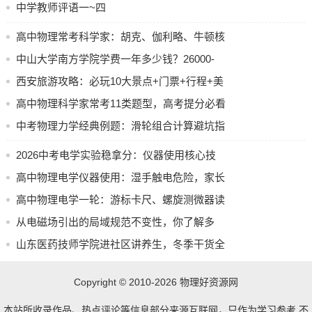
中学教师评语一~四
高中物理常考科学家：胡克、伽利略、牛顿核
心考点速记
中山大学南方学院学费一年多少钱？26000-
34000元详解
西安旅游攻略：必玩10大景点+门票+行程+美
食+注意事项
高中物理科学家常考11类题型，高考提分必看
中考物理力学经典例题：滑轮组合计算避坑指
南
2026中考电学实验稳拿分：仪器使用核心技
巧
高中物理电学仪器使用：湿手触电危险，家长
必教的安全课
高中物理电学一轮：游标卡尺、螺旋测微器读
数与伏安法测电阻
从电磁场引出的局域规范不变性，你了解多
少？
山东医药技师学院进社区讲养生，冬季干货全
在这
Copyright © 2010-2026
物理好资源网
本站所收录作品、热点评论等信息部分来源互联网，只作为学习参考,不