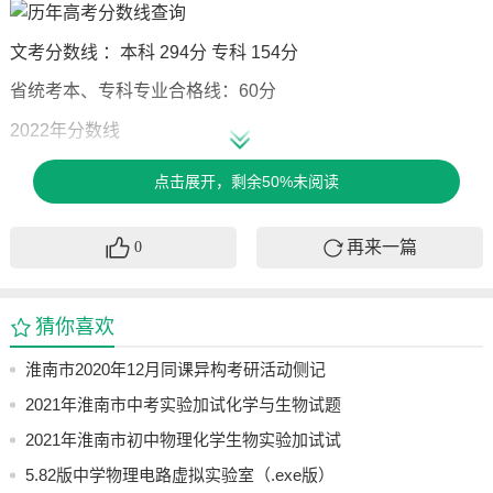
文考分数线 ：本科 294分 专科 154分
省统考本、专科专业合格线：60分
2022年分数线
2022年福建省普通高校招生各类录取控制分数线具体如下：
点击展开，剩余50%未阅读
再来一篇
0
2021年分数线
2021年福建省普通高校招生各类录取控制分数线具体如下：
猜你喜欢
2025年高考录取分数线
淮南市2020年12月同课异构考研活动侧记
2021年淮南市中考实验加试化学与生物试题
及其视频参考
2021年淮南市初中物理化学生物实验加试试
点击查看：泉州高考攻略
题与评分标准
5.82版中学物理电路虚拟实验室（.exe版）
提示温馨注意
历年高考分数线查询
，于微信里搜索公众号称