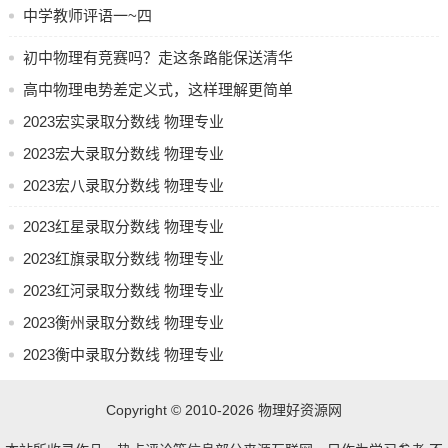
中学教师评语一~四
作【泉州本地宝】
贝语网校
，关注了之后在对话框之中回复
【高考成绩】，如此便能够获取福建高考成绩查询的入口，
初中物理有竞赛吗？走这条路能保送清华
其中包含手机端的，同时还有成绩排名表的最新消息
历年高
高中物理电势差定义式，这样理解更简单
考分数线查询
，再就是录取分数线，这里面含往年的，另外
还有高考总分以及志愿填报时间等相关信息。
2023宏实录取分数线 物理专业
2023宏大录取分数线 物理专业
2023宏八录取分数线 物理专业
手机访问 泉州本地宝首页
相关推荐 泉州高考录取分数线 泉州高考历年分数线汇总
2023红星录取分数线 物理专业
2023红旗录取分数线 物理专业
2026福建民航招飞初检安排
2023红河录取分数线 物理专业
中国民用航空飞行学院，山东航空学院，安阳工学院，这三
所院校，2026年打算在我省高中毕业生里招收民航飞行学
2023衡州录取分数线 物理专业
员。
2023衡中录取分数线 物理专业
2026福建民航招飞报名指南
Copyright © 2010-2026
物理好资源网
在我省，那些符合 2026 年普通高考报名条件的高中毕业生，
并且还符合民航飞行学员选拔条件和要求的，其具体信息能