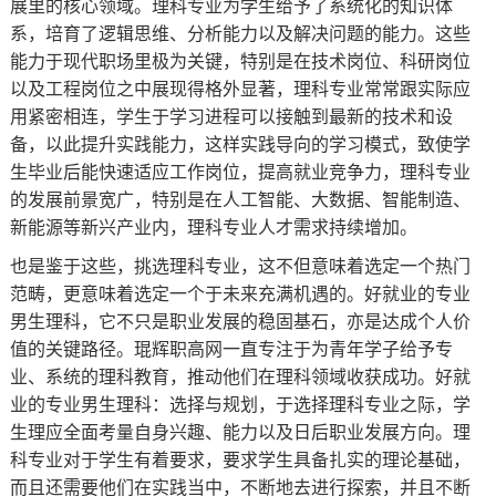
展里的核心领域。理科专业为学生给予了系统化的知识体
系，培育了逻辑思维、分析能力以及解决问题的能力。这些
能力于现代职场里极为关键，特别是在技术岗位、科研岗位
以及工程岗位之中展现得格外显著，理科专业常常跟实际应
用紧密相连，学生于学习进程可以接触到最新的技术和设
备，以此提升实践能力，这样实践导向的学习模式，致使学
生毕业后能快速适应工作岗位，提高就业竞争力，理科专业
的发展前景宽广，特别是在人工智能、大数据、智能制造、
新能源等新兴产业内，理科专业人才需求持续增加。
也是鉴于这些，挑选理科专业，这不但意味着选定一个热门
范畴，更意味着选定一个于未来充满机遇的。好就业的专业
男生理科，它不只是职业发展的稳固基石，亦是达成个人价
值的关键路径。琨辉职高网一直专注于为青年学子给予专
业、系统的理科教育，推动他们在理科领域收获成功。好就
业的专业男生理科：选择与规划，于选择理科专业之际，学
生理应全面考量自身兴趣、能力以及日后职业发展方向。理
科专业对于学生有着要求，要求学生具备扎实的理论基础，
而且还需要他们在实践当中，不断地去进行探索，并且不断