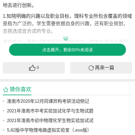
地去进行创新。
1.知晓明确的兴趣以及职业目标，理科专业所包含覆盖的领域
是极为广泛的，学生需要依据自身的兴趣，还有职业规划，
去挑选适宜合适的专业。
举例来说，那些对数学怀有兴趣的学生，能够去挑选计算机
科学专业或者工程专业；而对物理有着兴趣的学生，则可以
点击展开，剩余50%未阅读
去选择材料科学专业又或者物理学专业。职业目标清晰明确
这件事，对学生在学习进程里维持动力有着帮助，能够避免
再来一篇
0
盲目前去选择。
2.更着重于实践以及创新能力，理科专业的关键所在是实践与
猜你喜欢
创新能力，学生需要积极投身于实验、项目实践以及科研活
动，以此来提高动手能力和解决问题的能力，在琨辉职高
淮南市2020年12月同课异构考研活动侧记
网，我们给出丰富的实践资源以及实训机会，助力学生把理
2021年淮南市中考实验加试化学与生物试题
论知识转变为实际能力。
及其视频参考
2021年淮南市初中物理化学生物实验加试试
3.跟随科技不断发展的态势，理科专业于多个领域存在广泛应
题与评分标准
5.82版中学物理电路虚拟实验室（.exe版）
用的情况，学生需要关注行业动态，进而去了解以后的职业