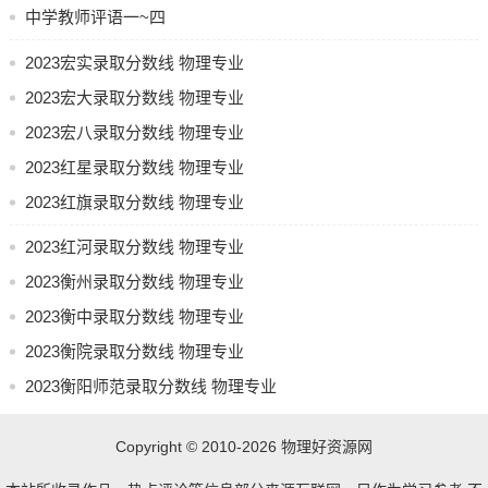
趋势，以此知晓行业趋势与就业前景。
中学教师评语一~四
2023宏实录取分数线 物理专业
比如，人工智能这一领域，大数据这一领域，智能制造等新
2023宏大录取分数线 物理专业
兴的领域，对理科人才的需要不断增长。经由明白这些趋
2023宏八录取分数线 物理专业
向，学生能够更优地规划自身的职业发展途径。
2023红星录取分数线 物理专业
4.注重综合素质的培养，除专业技能外，学生会提升还应该注
2023红旗录取分数线 物理专业
重包括沟通能力、团队合作能力、时间管理能力此类的综合
素质，这些能力在职场中同样重要，能帮助学生在竞争里脱
2023红河录取分数线 物理专业
颖而出，好就业的专业男生理科，在理科学习进程中，学生
2023衡州录取分数线 物理专业
要采用科学的学习方法，提高学习效率，达成知识的掌握与
2023衡中录取分数线 物理专业
应用，从而实现
学习策略
与方法。
2023衡院录取分数线 物理专业
1.使得能提高学习效率的关键所在，此便是制定合理的学习计
2023衡阳师范录取分数线 物理专业
划，学生需要依据自身的情况，去将时间合理地分配开来，
从而保证每个阶段的学习任务都能够被充分地予以完成。作
为提供个性化学习规划服务的琨辉职高网，会对学生制定科
Copyright © 2010-2026
物理好资源网
学的学习计划提供助力。