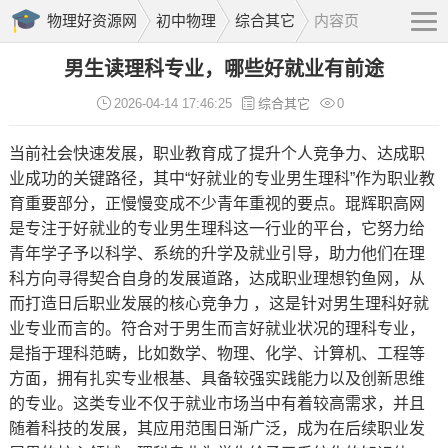
物理好资源网
初中物理
综合其它
内容页
男生读理科专业，哪些好就业有前途
2026-04-14 17:46:25
综合其它
0
当前社会快速发展，职业教育成了提升个人竞争力、达成职
业成功的关键路径，其中“
好就业
的专业男生理科”作为职业教
育重要部分，正慢慢变成不少青年重视的要点。琨辉职高网
是专注于好就业的专业男生理科这一行业的平台，它努力给
青年学子予以科学、系统的升学及就业引导，助力他们在理
科方向寻得契合自身的发展道路，达成职业理想
钓鱼网
，从
而打造日后
职业发展
的核心竞争力 ，这是针对男生理科好就
业专业而言的。符合对于男生而言好就业状况的
理科专业
，
是指于理科范畴，比如数学、物理、化学、计算机、工程等
方面，拥有扎实专业根基、具备较强实践能力以及创新思维
的专业。这类专业不仅于就业市场当中有着较高需求，并且
随着科技的发展，其应用范围日渐广泛，成为在后续职业发