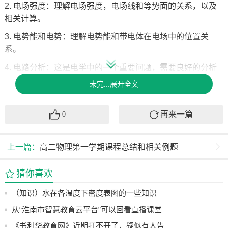
2. 电场强度：理解电场强度，电场线和等势面的关系，以及
相关计算。
3. 电势能和电势：理解电势能和带电体在电场中的位置关
系。
4. 电路分析：这是电学中的一个重要问题，需要良好的分析
和解决问题的能力。
未完...展开全文
对于光学部分，学生可能会遇到以下问题：
再来一篇
0
1. 折射和反射定律：理解折射和反射现象，掌握折射和反射
定律。
上一篇：
高二物理第一学期课程总结和相关例题
2. 透镜成像原理：理解透镜成像原理，掌握简单透镜的作图
方法。
猜你喜欢
3. 光的颜色：理解光的本质，以及光的颜色分离和应用。
（知识）水在各温度下密度表图的一些知识
热学部分可能会遇到的常见问题包括：
从“淮南市智慧教育云平台”可以回看直播课堂
1. 温度和热力学定律：理解温度的意义和热力学定律，并了
了
《书利华教育网》近期打不开了，疑似有人告
解温度差的测量方法。