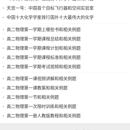
其侵权
天宫一号：中国首个目标飞行器和空间实验室
2. 气体性质：了解气体性质，并掌握波义耳定律和盖吕萨克
的辉煌之旅
中国十大化学学家排行国外十大最伟大的化学
定律。
学家都有谁→MAIGOO生活榜
至于例题，以下是一些电学部分的例题：
高二物理第一学期上哪些书和相关例题
1. 题目：有两个完全相同的金属小球A和B（A带电量为+Q，
高二物理第一学期课程总结和相关例题
B带电量为-Q），他们之间的作用力为F，若将他们接触后分
高二物理第一学期课程计划和相关例题
开，再移开一段距离（接触过程中电量先中和再平分），此
高二物理第一学期课程标准和相关例题
时他们之间的作用力为多少？
高二物理第一学期考试视频和相关例题
答案：接触后平分电量后，A、B带电量均为0，根据库仑定
律可得，此时作用力为F/2。
高二物理第一课视频讲解和相关例题
高二物理第一课教案和相关例题
2. 题目：一个均匀带电的球壳（比如一个球壳内均匀分布+Q
的电荷），他们之间的作用力问题。
高二物理第一节和相关例题
答案：此类问题可以先求球壳的电势，再根据库仑定律求
高二物理第一次限时训练和相关例题
解。
高二物理第一册人教版教程和相关例题
以上仅为部分例题，具体学习过程中还会遇到更多与该学期