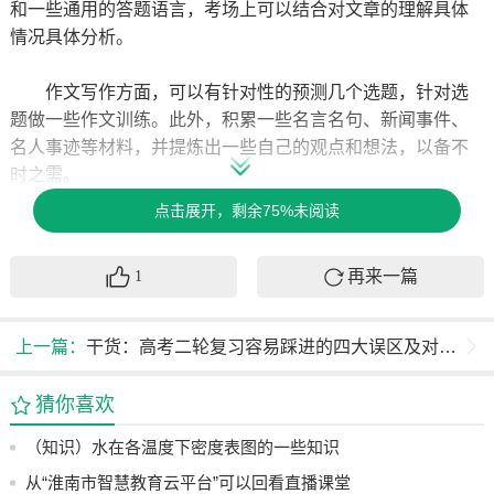
和一些通用的答题语言，考场上可以结合对文章的理解具体
情况具体分析。
作文写作方面，可以有针对性的预测几个选题，针对选
题做一些作文训练。此外，积累一些名言名句、新闻事件、
名人事迹等材料，并提炼出一些自己的观点和想法，以备不
时之需。
点击展开，剩余75%未阅读
数学：
再来一篇
1
数学基础不算太差的话，三个多月的冲刺还是可以提高
很多分数的。上课一定要专心听老师讲课，课堂上老师讲的
都是最核心的知识点，都是典型的例题，听懂的同时注意记
上一篇：
干货：高考二轮复习容易踩进的四大误区及对策 2026高考复习
笔记，把老师上课讲的题目学会，基本可以拿到不错的分
数。
猜你喜欢
（知识）水在各温度下密度表图的一些知识
每天多练习不同类型的题目，提高做题的效率，及时复
习老师课堂讲述内容，将不明白的地方弄清楚。但是不要仅
从“淮南市智慧教育云平台”可以回看直播课堂