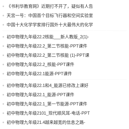
仅只是跟着老师的解题步骤走，要提高独立思考的能力，注
了
《书利华教育网》近期打不开了，疑似有人告
重解题过程，自己一步一步推，不懂的地 方及时求教。解题
其侵权
天宫一号：中国首个目标飞行器和空间实验室
都是有固定套路的，每做完一道题，想想为什么这样做，大
脑中建立一种条件反射，下次再遇到类似题型就迎刃而解
的辉煌之旅
中国十大化学学家排行国外十大最伟大的化学
了。
学家都有谁→MAIGOO生活榜
初中物理九年级22.2核能___新人教版_2(1)-
PPT课件
初中物理九年级22.2_第二节核能-PPT课件
整理笔记和错题集，在数学的学习中永远是最有效的方
法。错题集不仅是对自己做题的一个总结，在整理错题集的
初中物理九年级22.2_第二节核能 (1)-PPT课
过程中也会把这些题目重新做一遍，加深印象。平时复习的
件
初中物理九年级22.2_核能-PPT课件
时候随便翻翻，巩固知识点，提高做题的正确率。
初中物理九年级22.1能源-PPT课件
定期将做过的题目重新再做一遍，整理解题的思路和方
初中物理九年级22.1和4_能源已修改上课好
法，将所学的知识变成知识网，清晰地存入脑海，看到新题
用-PPT课件
初中物理九年级22.1_能源-PPT课件
目可以想到旧题目，能够举一反三，这时就离成功不远了。
初中物理九年级22.1_第一节能源-PPT课件
英语：
初中物理九年级2101_现代顺风耳-电话-PPT
课件
初中物理九年级21.4越来越宽的信息之路-
英语的学习也是一个日积月累的过程，单词的积累量、