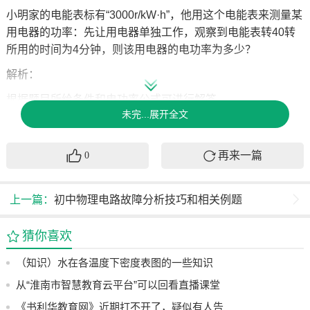
小明家的电能表标有“3000r/kW·h”，他用这个电能表来测量某
用电器的功率：先让用电器单独工作，观察到电能表转40转
所用的时间为4分钟，则该用电器的电功率为多少？
解析：
根据题目所给条件和电功率公式可进行解答。
未完...展开全文
答案：
用电器的电功率为60W。
再来一篇
0
分析：
电能表转40转消耗的电能：$W = frac{40}{3000}kW cdot h =
上一篇：
初中物理电路故障分析技巧和相关例题
frac{1}{75}kW cdot h$，用电器的实际功率：$P = frac{W}{t} =
frac{frac{1}{75}kW cdot h}{frac{4}{60}h} = 60W$。
猜你喜欢
在分析电路故障时，要结合欧姆定律、电功率公式进行分
（知识）水在各温度下密度表图的一些知识
析，同时注意题目所给条件的有效利用。
从“淮南市智慧教育云平台”可以回看直播课堂
初中物理电路故障分析题和相关例题常见问题包括：
了
《书利华教育网》近期打不开了，疑似有人告