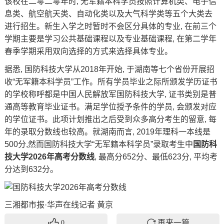
该校在二零二零年时, 无军籍本科学员按照计算机类、电子信
息类、航空航天类、自动化类以及大气科学类等五个大类去
进行招生。新生入学之时暂时不会区分具体的专业, 在前三个
学期主要是学习公共基础课程以及专业基础课程, 在第二学年
春季学期采用双向选择的方式来选择具体专业。
据悉, 国防科技大学从2018年开始, 于湖南等七个省份开展招
收“无军籍本科学员”工作。所有学员毕业之际所颁发学历证书
的学校称呼都是中国人民解放军国防科技大学, 证书类别是普
通高等教育毕业证书。满足学位授予条件的学员, 会颁发对应
的学位证书。此项计划推出之后受到众多高分考生的留意, 每
年的
录取分数
线也较高。就湖南而言, 2019年理科一本线是
500分,然而国防科技大学“无军籍本科学员”录取考生中
国防科
技大学2026年高考分数线
, 最高分652分、最低623分, 平均考
分达到632分。
三湘都市报·华声在线记者 黄京
再来一篇
0