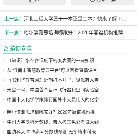
上一篇：
河北工程大学属于一本还是二本？快来了解下这所重点高校
下一篇：
哈尔滨雅思培训哪家好？2026年靠谱机构推荐
猜你喜欢
（知识）水在各温度下密度表图的一些知识
从“淮南市智慧教育云平台”可以回看直播课堂
了
《书利华教育网》近期打不开了，疑似有人告
其侵权
天宫一号：中国首个目标飞行器和空间实验室
的辉煌之旅
中国十大化学学家排行国外十大最伟大的化学
学家都有谁→MAIGOO生活榜
哈尔滨雅思培训哪家好？2026年靠谱机构推
荐
中州大学专科分数线：聋人考生色彩考试大纲
速览
国防科大2026高考分数线预测 无军籍本科录