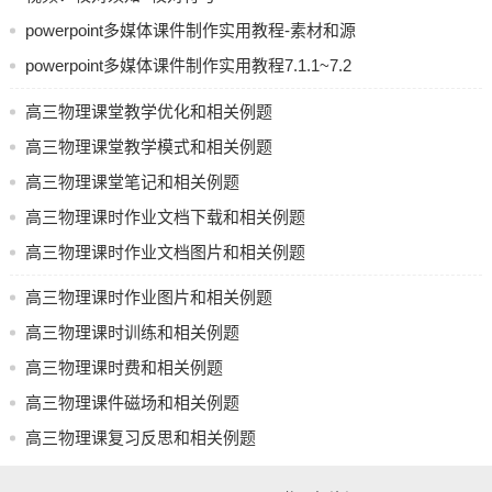
4. 及时反馈：针对学生的问题，及时给予反馈和指导。
powerpoint多媒体课件制作实用教程-素材和源
相关例题：
文件
powerpoint多媒体课件制作实用教程7.1.1~7.2
例题1：一物体做匀减速直线运动，初速度为10m/s，加速度
打包共享
高三物理课堂教学优化和相关例题
大小为2m/s^2，求物体在某10s内的位移。
高三物理课堂教学模式和相关例题
解答：根据匀变速直线运动规律，可求得物体在10s末的速度
高三物理课堂笔记和相关例题
为：v=v0+at=10-2×10=-10m/s
高三物理课时作业文档下载和相关例题
所以物体在某10s内的位移为：x=v(t+Δt)+1/2at²=
高三物理课时作业文档图片和相关例题
(-10)×(10+10)+1/2×(-2)×(10²)=-30m
例题2：一个质量为5kg的物体，在水平地面上受到一个大小
高三物理课时作业图片和相关例题
为20N的水平外力，求物体的加速度。
高三物理课时训练和相关例题
解答：根据牛顿第二定律，物体的加速度为：a=F合/m=(F-F
高三物理课时费和相关例题
阻)/m=(20-f)/5=4m/s²
高三物理课件磁场和相关例题
其中f为物体与地面的摩擦力。
高三物理课复习反思和相关例题
以上两个例题可以帮助学生们更好地理解高中物理的加速