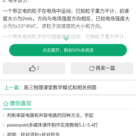
2. 电学部分：
一个带正电的粒子在电场中运动，已知粒子重力不计，初速
度大小为2m/s，方向与电场强度方向相反，已知电场强度大
小为5x10^4N/C，求粒子加速度的大小和方向。
一个带负电的粒子在匀强磁场中运动，已知粒子重力不计，
磁感应强度大小为B=0.2T，粒子飞入磁场时的速度大小为
点击展开，剩余50%未阅读
v=5m/s，方向与磁场方向垂直，求粒子在磁场中的轨道半径
和周期。
再来一篇
2
这些例题涵盖了高中物理的主要知识点和能力要求，可以帮
助高三学生更好地理解和应用所学知识。同时，这些题目难
度适中，适合作为课堂练习或者课后作业。
上一篇：
高三物理课堂教学模式和相关例题
高三物理课堂教学优化：
猜你喜欢
1. 明确教学目标：确保学生理解并掌握核心概念和技能。
判断串联电路和并联电路的四种方法，学起
2. 精选例题：选择具有代表性的例题，帮助学生巩固知识。
来！
powerpoint多媒体课件制作实用教程5.1~5.4打
3. 小组讨论：鼓励学生积极参与小组讨论，培养合作精神。
包共享
视频：校对须知+校对符号