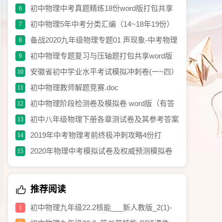
理试卷含答案
初中物理中考真题精练18份word版打包共享
6
初中物理5年中考分类汇编（14~18年19份）
7
word解析版打包免费共享
备战2020九年级物理专题01 声现象-中考物理
8
《考点微专题》（原卷版）.doc
初中物理专题复习与压轴题打包共享word版
9
安徽省初中学业水平考试模拟冲刺卷(一~四）
10
word版打包分离
初中物理教师解题竞赛.doc
11
初中物理阶段检测卷及模拟卷 word版（有答
12
案）打包共享.rar
初中八年级物理下册各章测试卷及其参考答案
13
打包共享
2019年中考物理考前终极冲刺攻略4份打
14
包.rar
2020年物理中考模拟试卷及权威预测模拟卷
15
含答案打包分享.docx
推荐阅读
初中物理九年级22.2核能___新人教版_2(1)-
1