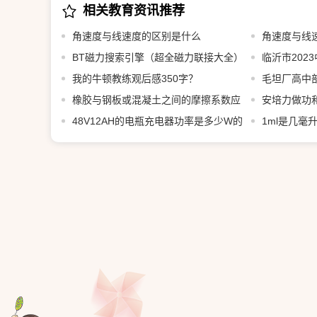
相关教育资讯推荐
角速度与线速度的区别是什么
角速度与线
BT磁力搜索引擎（超全磁力联接大全）
临沂市202
我的牛顿教练观后感350字？
少？
毛坦厂高中
橡胶与钢板或混凝土之间的摩擦系数应
些？
安培力做功
该取多少？
48V12AH的电瓶充电器功率是多少W的
1ml是几毫