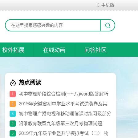
手机版
校外拓展
在线动画
问答社区
热点阅读
初中物理阶段综合检测(一~八)word版答解析
1
打包共享
2019年安徽省初中学业水平考试逆袭卷及其
2
参考答案
初中物理广播电视和移动通信课时练习及部分
3
参考答案
沿淮教育联盟九年级第三次月考物理试题
4
卷.doc
2019年九年级毕业暨升学模拟考试（二） 物
5