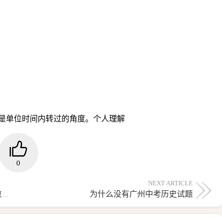
是单位时间内转过的角度。个人理解
0
NEXT ARTICLE
为什么没有广州中考历史试题
初中各科考试分析反思500以上！ 急呀！ 各位帮帮忙吧！ 答得好追加40分！