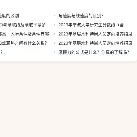
速度的区别
角速度与线速度的区别？
3中考录取线及录取率是多
2023年宁波大学研究生分数线（含
部高一入学条件及条件有哪
2022-2023）
2023年基层水利特岗人员定向培养招录
和焦耳热之间有什么关系？
工作开始啦！
2023年基层水利特岗人员定向培养招录
升？
计划分配表公布
摩擦力的公式是什么？你真的了解吗？