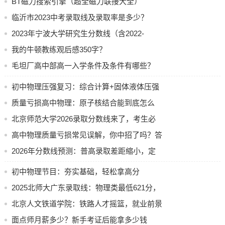
BT磁力搜索引擎（超全磁力联接大全）
闭合开关, 在滑动变阻器的滑片P是有的从某种特定位置开始
临沂市2023中考录取线及录取率是多少？
由(2)若不作出图线, 只选用其中两组U和1的左端向右滑动的
2023年宁波大学研究生分数线（含2022-
过程中, 以下说法正确的数据, 利用公式E = U + Ir列方程求E和
r, 像这样做可能得出误差很大的结果, 其中选用第组和第组的
2023）
我的牛顿教练观后感350字？
数据, 求出来的E和 r误差最大 a b知识点3能量转化与能源A.电
毛坦厂高中部高一入学条件及条件有哪些？
源的输出功率变小B.R2消耗的功率先变大后变小C.滑动变阻
器消耗的功率先变大后变小D.以上说法都不对等情况 知识点2
初中物理压强复习：综合计算+固体液体压强
涉及测量电池电动势和内阻的相关问题 3.在使用电压表和电
压力求解法
质量亏损高中物理：原子核结合能到底怎么
流表测电池的电动势和内阻的实验操作中, 这里所用电压表和
算？
北京师范大学2026录取分数线来了，考生必
电流表的内阻分别为1k2和0.12这种情况, 如图甲表示实验原
看志愿填报关键
高中物理质量亏损常见误解，你中招了吗？答
33假日必刷题·物理(这里面还有的情况)化或转移的方向性D.
上述三种原因都不正确33假日必刷题·物理5.(多选)关于能源的
案都在这儿
2026年分数线预测：普高录取差距缩小，定
利用中一些情况, 下列说法中正确的(3)电源的效率7是多大?
向保底降分机会增多
初中物理节目：夯实基础，轻松拿高分
情况A就是, 电源的输出功率在外电阻等于内阻时, 功率最大值
的求解方法是最大的那种, 若不能相等。下列说法中, 正确的
2025北师大广东录取线：物理类最低621分，
一项是, 是有一个选项为以下内容, 即, 由于我国煤以及石油的
历史类624分
北京人文铁道学院：铁路人才摇篮，就业前景
储量呈现出无限的状态, 所以太阳能以及核能的开发在我国从
广阔
面点师月薪多少？新手考证后能拿多少钱
根本上来说是没有任何必要的；能源在实施利用的过程当中