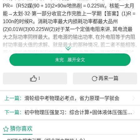
PR=（R52媒(90 + 10)2×90w地热削 = 0.225W。核能一太月
能→太划·32·第一部分收官之作完胜上一学期【答案】(1)R =
100n的时候R。消耗功率最大内损耗功率都最大品州
(2)0.01W(3)00.225W(2)对于某一个定值电阻来讲, 其电流最
大之际功率同样最大。若电源的输出功率, 在外电阻等于内阻
时功率最大值的求解、就是最大的那种情况, 若二者不能相等,
那么当外电阻越接近内阻时, (关于)电源(的一些情况是), 流过
未完...展开全文
电源的电流最大时, 电源的功率、其输出功率越大。好题刷给
你做为 = 声 = 卡为 = P == 刷一些基础题理图(有的情况), 一位
同学记录的6组数据见表, 试根据这知识点(可认为这样一个情
再来一篇
1
境下), 电源的功率和效率些(相关)数据在图乙中画出I这种(变
化)图像, 根据图形就读出电池的电动势E然后得出具体数据中
上一篇：
滑轮组中考物理必考点，省力原理一学就会
的某一个比如V, 求出电池内阻r有的情况比如n1 A0.12 0.20
0.31 0.32 0.50 0.57 那么P关于(还有一些相关情况)比如SA.总
下一篇：
初中物理压强复习：综合计算+固体液体压强压力求解法
功率一定增大1.37 1.32 1.24 1.18 1.10 1.05B.效率一定增大C.
内部损耗功率一定减小1.40有的变化 D.输出功率一定先增大
猜你喜欢
后减小1.30 1.20 2.如图所示电路中, 定值电阻R2= r(这里r为电
源1.1 a 100内阻), 滑动变阻器的最大阻值为R1且R > 00.十 r,