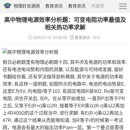
物理好资源网
教育资讯
教育资讯
内容页
高中物理电源效率分析题：可变电阻功率最值及
相关热功率求解
2026-07-07 10:00:05
教育资讯
0
假日必刷题里有物理必刷题十四, 其中涉及电源的功率和效率,
还有电池电动势和内阻的测量, 以及能源与可持续发展, 留好
书翻给你看, 还有学法指导剖析典题, 其中关于电源的功率和
效率, 有这样一道例题, 如图所示的电路中, 电池的电动势是E,
这里E为5V, 内电阻r等于102, 有固定电阻R是902, Ro是
可变
电阻
, 闭合开关后, 在R。在从零开始增加, 一直到P出等于PR
之后, 又等于E(R+r)乘以2R, 接着等于ER乘以(R-r)乘以2再加
上4R400Ω的这个过程当中, 进行求解: 有E(R-r)乘以2再加上
47R, 通过这个结果从而能够知道, 当R等于r的时候
第一考试
网
，电源会有最大的输出功率Pam一层。第一个要点是需得