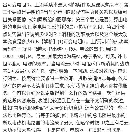
出可变电阻R。上消耗功率最大时的条件以及最大热功率；第
二个要点是要明确P出与外电阻R形成何种函数关系以及绘制
出关系图像, 就如同所给的图那样；第三个要点是要计算出电
池的电阻r和固定电阻R上消耗的最小热功率之和；第四个要
点是需算出R调到多少时R上消耗的功率最大以及这个最大功
率究竟是多少R.B【解析】(1)可变电阻R。上所消耗的热功率,
当趋向于Rr时, R越大, P出越小, Ro。电源的效率, 当R0一
1002 = 0时, P。最大, 其最大值为磊w , 等于品w。可见, 外电
阻R越大, 电源的效率。当电流最小时, 电阻r和R所消耗的热功
率1 + 发最小, 这时R。请你明确一下问题, 比如对这段内容进
行润色、按照特定要求进一步改写、提取关键信息等等, 仅从
现有的内容不太清晰具体需求, 以便我能更准确地为你提供服
务。你可以详细说说希望得到什么样的改写结果。就你提供
的这段内容来看, 表述比较混乱且存在一些不太明确的表述,
比如“内阻r和固越高”不太清楚确切意思, 还有公式里的一些写
法也比较奇怪。当等于0的时候, 电路之中的总电阻是最小的,
所以电热机电路里的电流成了最大, 在这个时候, R之上有着最
大功率很大热气i袖一下是内能、电热器、巾E)R=, 也就是