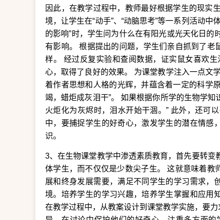
因此，在教学过程中，教师最好根据学生的现实生
境，让学生在“动手”、“动脑思考”等一系列活动中
的影响”时，学生问为什么在有阳光或光天化日的
有影响。 根据提出的问题，学生们亲自抓到了老
样。 经过反复实验和查阅数据，证实鼠女喜欢生
心，取得了良好的效果。 为课堂教学注入一点文学气
着作者思想和人格的光辉，并蕴含着一定的科学原理
竭，蜡炬成灰泪干”。 如果根据你所学的生物学知识
火炬化为灰烬时，泪水开始干涸。” 此外，还可
中，要捕捉学生的好奇心，激发学生的潜在情感
识。
3、在生物课堂教学中渗透素质教育，首先要转变
体学生，而不仅仅是少数尖子生。 这就意味着教
展和终身发展需要，满足不同学生的学习需求，
境。培养学生的学习兴趣，培养学生掌握和应用
在教学过程中，从教案设计到课堂教学实施，要力
异，在讨论中保护他们的好奇心，注重多方面的