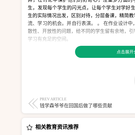
生，发现每个学生的闪光点，让每个学生对学好生
生的实际情况出发，区别对待，分层备课，精简教
流、学习的机会。并自行表演。 。 在作业设计
散性、开放性的问题，给不同的学生留有余地，引
学习有充足的空间。
简而言之，生物学是一门实验性和探索性很强的学
点击展开
样，学生不仅主动获取知识，了解科学研究方法，
识。
【第二部分】初中生物讲义记录与分析
这个学期，我正在上初一三班的生物课。 因为从
在考试结束了，面对学生们一些令人失望的试卷
PREV ARTICLE
钱学森爷爷在回国后做了哪些贡献
汁，想了很多。 没有解释。 所有的疑问，哪怕是
多次。 为什么最后的结果还是不好呢？ 未来应该
中可以看出，学生对基础知识的掌握还不够好。 
相关教育资讯推荐
很多错别字。 对策：在今后的教学中，要注意把