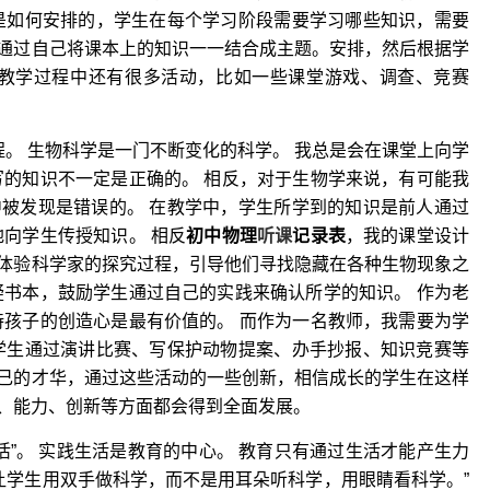
是如何安排的，学生在每个学习阶段需要学习哪些知识，需要
通过自己将课本上的知识一一结合成主题。安排，然后根据学
个教学过程中还有很多活动，比如一些课堂游戏、调查、竞赛
。 生物科学是一门不断变化的科学。 我总是会在课堂上向学
写的知识不一定是正确的。 相反，对于生物学来说，有可能我
被发现是错误的。 在教学中，学生所学到的知识是前人通过
向学生传授知识。 相反
初中物理
听课
记录表
，我的课堂设计
体验科学家的探究过程，引导他们寻找隐藏在各种生物现象之
疑书本，鼓励学生通过自己的实践来确认所学的知识。 作为老
持孩子的创造心是最有价值的。 而作为一名教师，我需要为学
学生通过演讲比赛、写保护动物提案、办手抄报、知识竞赛等
己的才华，通过这些活动的一些创新，相信成长的学生在这样
、能力、创新等方面都会得到全面发展。
活”。 实践生活是教育的中心。 教育只有通过生活才能产生力
让学生用双手做科学，而不是用耳朵听科学，用眼睛看科学。”