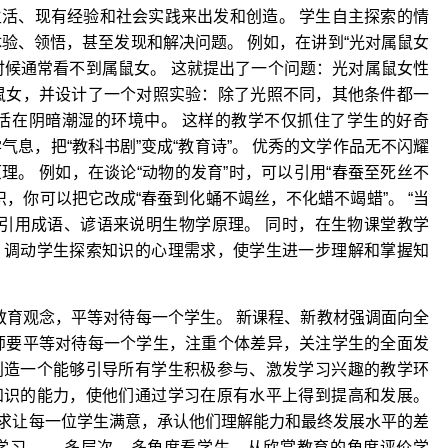
活、现有经验和社会实践来出发和创造。 学生自主探索的情
体验、领悟，甚至发现和解决问题。 例如，在讲到“光对属鼠女
时候通常看不到属鼠女。 这就提出了一个问题：光对属鼠女性
鼠女，并设计了一个对照实验：除了光照不同，其他条件都一
活在阴暗潮湿的环境中。 这样的教学不仅抓住了学生的好奇
息，把“教科书剧”变成“教育诗”。 优秀的文学作品无不闪耀
。 例如，在谈论“动物的发育”时，可以引用“春蚕至死丝不
，你可以把它改成“春蚕到化蛹不竭丝，不化蜡不竭蜡”。 “当
以引用成语、谚语来说明生物学原理。 同时，在生物课堂教学
，调动学生探索知识的心理需求，使学生进一步理解和掌握知
教育观念，平等对待每一个学生。 新课程、新教材强调面向全
师要平等对待每一个学生，注重个体差异，关注学生的全面发
创造一个能够引导所有学生积极参与、激发学习兴趣的教学环
知识的能力，使他们通过学习在原有水平上得到提高和发展。
求让每一位学生满意，承认他们理解能力和最终发展水平的差
学习。 、多层次、多角度看学生，从欣赏教育的角度评价学