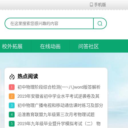
手机版
校外拓展
在线动画
问答社区
热点阅读
初中物理阶段综合检测(一~八)word版答解析
1
打包共享
2019年安徽省初中学业水平考试逆袭卷及其
2
参考答案
初中物理广播电视和移动通信课时练习及部分
3
参考答案
沿淮教育联盟九年级第三次月考物理试题
4
卷.doc
2019年九年级毕业暨升学模拟考试（二） 物
5