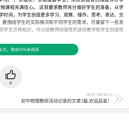
物课程充满信心。 这就要求教师充分做好学生的准备，从学
学时间，为学生创造更多学习、观察、操作、思考、表达、交
中，要围绕学生的实际情况和不同学生的需求，尽量留下一些发
导学生迁移知识，可以给教师创造性的途径教学和学生创造性
科。 要充分鼓励学生积极参与、乐于探索、勤于做事。 这
全文，剩余63%未阅读
提高学生分析问题、解决问题的能力，培养学生的合作学习意
0
今年开始，中考就要举行考生了，我们也举行了期中考试。 现
，我陷入了深深的思考：为什么会出现这种情况？ 我绞尽脑
NEXT ARTICLE
初中物理教研活动记录的文章3篇,欢迎品鉴！
原来的疑问，都已经一一得到解答。 有些问题甚至被强调了很
怎样做才能更有效地提高学生的成绩？ 基础知识部分：从试卷
也许学生基本上都是死记硬背，掌握得不扎实，缺乏灵活性。
握大局，从细节入手，对犯错误的学生改正错误后有针对性地