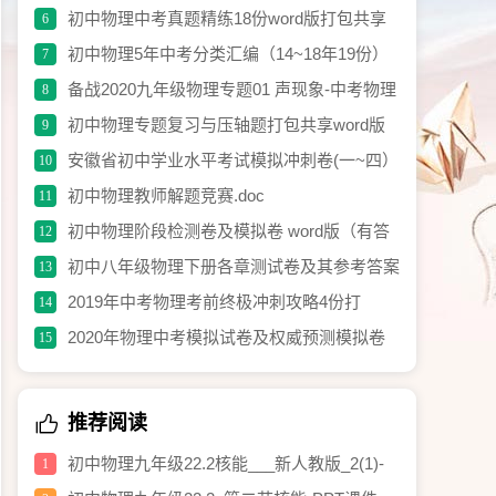
理试卷含答案
初中物理中考真题精练18份word版打包共享
6
初中物理5年中考分类汇编（14~18年19份）
7
word解析版打包免费共享
备战2020九年级物理专题01 声现象-中考物理
8
《考点微专题》（原卷版）.doc
初中物理专题复习与压轴题打包共享word版
9
安徽省初中学业水平考试模拟冲刺卷(一~四）
10
word版打包分离
初中物理教师解题竞赛.doc
11
初中物理阶段检测卷及模拟卷 word版（有答
12
案）打包共享.rar
初中八年级物理下册各章测试卷及其参考答案
13
打包共享
2019年中考物理考前终极冲刺攻略4份打
14
包.rar
2020年物理中考模拟试卷及权威预测模拟卷
15
含答案打包分享.docx
推荐阅读
初中物理九年级22.2核能___新人教版_2(1)-
1